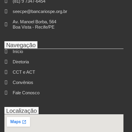
(81) 9 7347-6454
seecpe@bancariospe.org.br
Av. Manoel Borba, 564
Boa Vista - Recife/PE
Navegação
Início
Diretoria
CCT e ACT
Convênios
Fale Conosco
Localização