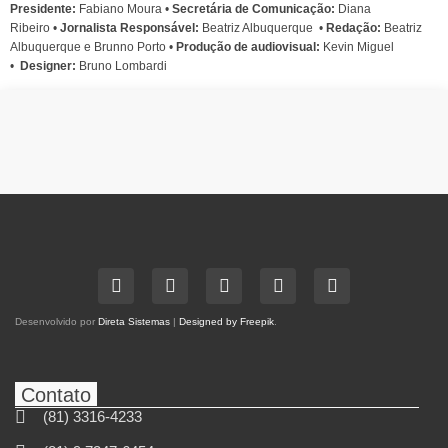
Presidente:
Fabiano Moura •
Secretária de Comunicação:
Diana
Ribeiro
•
Jornalista Responsável:
Beatriz Albuquerque
•
Redação:
Beatriz
Albuquerque e Brunno Porto •
Produção de audiovisual:
Kevin Miguel
•
Designer:
Bruno Lombardi
Desenvolvido por
Direta Sistemas
|
Designed by Freepik
.
Contato
(81) 3316-4233