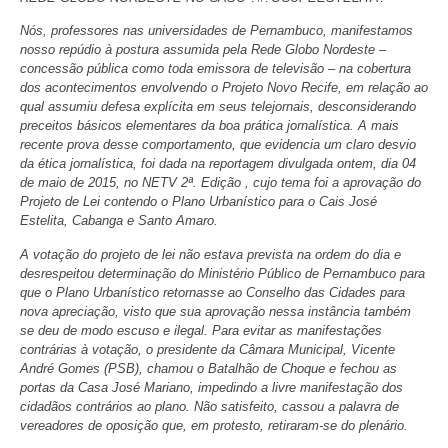
Nós, professores nas universidades de Pernambuco, manifestamos
nosso repúdio à postura assumida pela Rede Globo Nordeste –
concessão pública como toda emissora de televisão – na cobertura
dos acontecimentos envolvendo o Projeto Novo Recife, em relação ao
qual assumiu defesa explícita em seus telejornais, desconsiderando
preceitos básicos elementares da boa prática jornalística. A mais
recente prova desse comportamento, que evidencia um claro desvio
da ética jornalística, foi dada na reportagem divulgada ontem, dia 04
de maio de 2015, no NETV 2ª. Edição , cujo tema foi a aprovação do
Projeto de Lei contendo o Plano Urbanístico para o Cais José
Estelita, Cabanga e Santo Amaro.
A votação do projeto de lei não estava prevista na ordem do dia e
desrespeitou determinação do Ministério Público de Pernambuco para
que o Plano Urbanístico retornasse ao Conselho das Cidades para
nova apreciação, visto que sua aprovação nessa instância também
se deu de modo escuso e ilegal. Para evitar as manifestações
contrárias à votação, o presidente da Câmara Municipal, Vicente
André Gomes (PSB), chamou o Batalhão de Choque e fechou as
portas da Casa José Mariano, impedindo a livre manifestação dos
cidadãos contrários ao plano. Não satisfeito, cassou a palavra de
vereadores de oposição que, em protesto, retiraram-se do plenário.