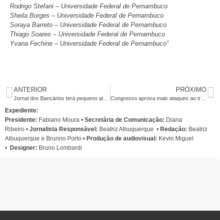
Rodrigo Stefani – Universidade Federal de Pernambuco
Sheila Borges – Universidade Federal de Pernambuco
Soraya Barreto – Universidade Federal de Pernambuco
Thiago Soares – Universidade Federal de Pernambuco
Yvana Fechine – Universidade Federal de Pernambuco”
ANTERIOR
PRÓXIMO
Jornal dos Bancários terá pequeno atraso: acesse a versão on line
Congresso aprova mais ataques ao trabalhador. Movimentos reforçam chamado para paralisação no dia 29.
Expediente:
Presidente:
Fabiano Moura •
Secretária de Comunicação:
Diana
Ribeiro
•
Jornalista Responsável:
Beatriz Albuquerque
•
Redação:
Beatriz
Albuquerque e Brunno Porto •
Produção de audiovisual:
Kevin Miguel
•
Designer:
Bruno Lombardi