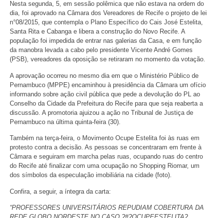
Nesta segunda, 5, em sessão polêmica que não estava na ordem do
dia, foi aprovado na Câmara dos Vereadores de Recife o projeto de lei
n°08/2015, que contempla o Plano Específico do Cais José Estelita,
Santa Rita e Cabanga e libera a construção do Novo Recife. A
população foi impedida de entrar nas galerias da Casa, e em função
da manobra levada a cabo pelo presidente Vicente André Gomes
(PSB), vereadores da oposição se retiraram no momento da votação.
A aprovação ocorreu no mesmo dia em que o Ministério Público de
Pernambuco (MPPE) encaminhou à presidência da Câmara um ofício
informando sobre ação civil pública que pede a devolução do PL ao
Conselho da Cidade da Prefeitura do Recife para que seja reaberta a
discussão. A promotoria ajuizou a ação no Tribunal de Justiça de
Pernambuco na última quinta-feira (30).
Também na terça-feira, o Movimento Ocupe Estelita foi às ruas em
protesto contra a decisão. As pessoas se concentraram em frente à
Câmara e seguiram em marcha pelas ruas, ocupando ruas do centro
do Recife até finalizar com uma ocupação no Shopping Riomar, um
dos símbolos da especulação imobiliária na cidade (foto).
Confira, a seguir, a íntegra da carta:
“PROFESSORES UNIVERSITÁRIOS REPUDIAM COBERTURA DA
REDE GLOBO NORDESTE NO CASO ?#?OCUPEESTELITA?