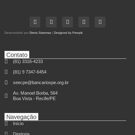
Desenvolvido por
Direta Sistemas
|
Designed by Freepik
.
Contato
(81) 3316-4233
(81) 9 7347-6454
seecpe@bancariospe.org.br
Av. Manoel Borba, 564
Boa Vista - Recife/PE
Navegação
Início
Diretoria