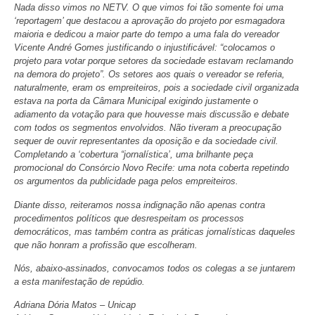
Nada disso vimos no NETV. O que vimos foi tão somente foi uma
‘reportagem’ que destacou a aprovação do projeto por esmagadora
maioria e dedicou a maior parte do tempo a uma fala do vereador
Vicente André Gomes justificando o injustificável: “colocamos o
projeto para votar porque setores da sociedade estavam reclamando
na demora do projeto”. Os setores aos quais o vereador se referia,
naturalmente, eram os empreiteiros, pois a sociedade civil organizada
estava na porta da Câmara Municipal exigindo justamente o
adiamento da votação para que houvesse mais discussão e debate
com todos os segmentos envolvidos. Não tiveram a preocupação
sequer de ouvir representantes da oposição e da sociedade civil.
Completando a ‘cobertura “jornalística’, uma brilhante peça
promocional do Consórcio Novo Recife: uma nota coberta repetindo
os argumentos da publicidade paga pelos empreiteiros.
Diante disso, reiteramos nossa indignação não apenas contra
procedimentos políticos que desrespeitam os processos
democráticos, mas também contra as práticas jornalísticas daqueles
que não honram a profissão que escolheram.
Nós, abaixo-assinados, convocamos todos os colegas a se juntarem
a esta manifestação de repúdio.
Adriana Dória Matos – Unicap