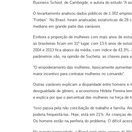
Business School, de Cambrigde, e autora do estudo “A as
O levantamento analisou dados públicos de 1.002 empres
“Forbes”. No Brasil, foram analisadas estatísticas de 28
mediano em grande parte das variáveis.
Embora a proporção de mulheres com mais anos de estudo
as brasileiras ficam em 31º lugar, com 13,6 anos de estu
2004 e 2013 fica abaixo da média, com índice de 43,3%, e
parâmetros são, na opinião de Sucheta, as chaves para a
“O empoderamento das mulheres, basicamente aumentando
maior incentivo para contratar mulheres no comando”.
Outras variáveis explicam a disparidade entre homens e 
desigualdade de gênero, a economista Hildete Pereira lembr
e explica por que o percentual das mulheres na força de
“Isso passa pela não conciliação de trabalho e família. 
poderia frequentá-las. Hoje, está em 21%. As crianças d
Os homens estão na periferia do problema. O difícil aces
No quesito longevidade, o Brasil está atrás apenas de M