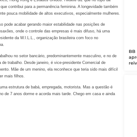
o que contribui para a permanência feminina. A longevidade também
te pouca mobilidade de altos executivos, especialmente mulheres.
sso pode acabar gerando maior estabilidade nas posições de
osaxões, onde o controle das empresas é mais difuso, há uma
esidente da W.I.L.L., organização brasileira com foco no
na.
BB 
rabalhou no setor bancário, predominantemente masculino, e no de
apr
de trabalho. Desde janeiro, é vice-presidente Comercial de
rei
nto. Mãe de um menino, ela reconhece que teria sido mais difícil
er mais filhos.
er uma estrutura de babá, empregada, motorista. Mas a questão é
ilho de 7 anos dorme e acorda mais tarde. Chego em casa e ainda