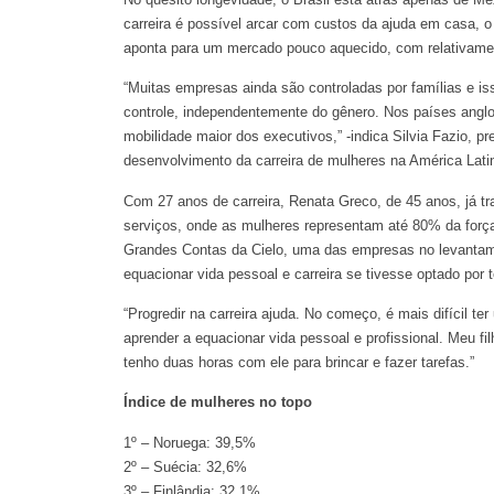
carreira é possível arcar com custos da ajuda em casa, 
aponta para um mercado pouco aquecido, com relativamen
“Muitas empresas ainda são controladas por famílias e i
controle, independentemente do gênero. Nos países angl
mobilidade maior dos executivos,” -indica Silvia Fazio, pr
desenvolvimento da carreira de mulheres na América Lati
Com 27 anos de carreira, Renata Greco, de 45 anos, já t
serviços, onde as mulheres representam até 80% da força 
Grandes Contas da Cielo, uma das empresas no levantame
equacionar vida pessoal e carreira se tivesse optado por t
“Progredir na carreira ajuda. No começo, é mais difícil t
aprender a equacionar vida pessoal e profissional. Meu f
tenho duas horas com ele para brincar e fazer tarefas.”
Índice de mulheres no topo
1º – Noruega: 39,5%
2º – Suécia: 32,6%
3º – Finlândia: 32,1%