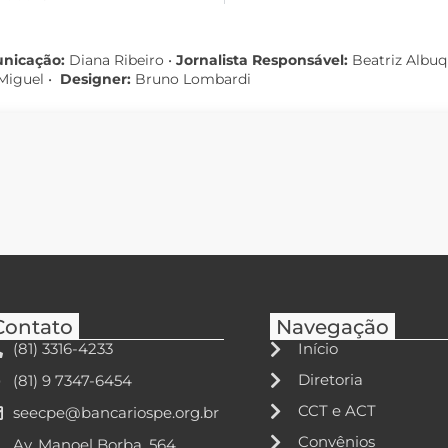
unicação:
Diana Ribeiro
•
Jornalista Responsável:
Beatriz Albu
Miguel •
Designer:
Bruno Lombardi
Contato
Navegação
(81) 3316-4233
Início
Diretoria
(81) 9 7347-6454
CCT e ACT
seecpe@bancariospe.org.br
Convênios
Av. Manoel Borba, 564