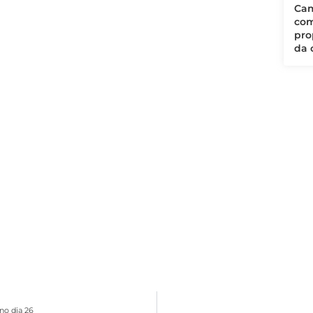
Cam
com
pro
da 
no dia 26