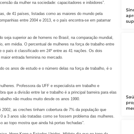
censão da mulher na sociedade: capacitadores e inibidores”.
Sin
as, de 41 países, listadas como as maiores do mundo pela
apr
 companhias entre 2004 e 2013, e o país encontra-se em patamar
sup
 seja superior ao de homens no Brasil, na comparação mundial,
do, em média. O percentual de mulheres na força de trabalho entre
 o país é classificado em 24º entre as 41 nações. Os dois
 maior entrada feminina no mercado.
 os anos de estudo e o número delas na força de trabalho, é o
mulheres. Professora da UFF e especialista em trabalho e
a que a divisão entre lar e trabalho é a principal barreira para elas
Saú
 trabalho não mudou muito desde os anos 1990.
pro
men
Até 2002, as creches tinham cobertura de 7% da população que
e 0 a 3 anos são tratadas como se fossem problema das mulheres.
so ao topo mostra que ainda há portas fechadas”.
éxico, Hong Kong e Estados Unidos. Hildete diz que no topo da