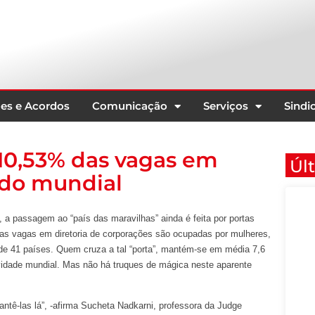
es e Acordos
Comunicação
Serviços
Sindic
10,53% das vagas em
Úl
udo mundial
, a passagem ao “país das maravilhas” ainda é feita por portas
das vagas em diretoria de corporações são ocupadas por mulheres,
de 41 países. Quem cruza a tal “porta”, mantém-se em média 7,6
evidade mundial. Mas não há truques de mágica neste aparente
antê-las lá”, -afirma Sucheta Nadkarni, professora da Judge