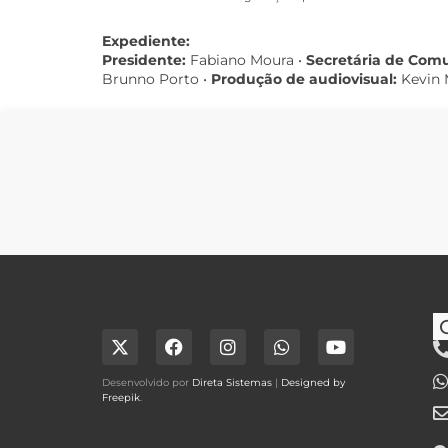
Expediente:
Presidente:
Fabiano Moura •
Secretária de Com
Brunno Porto •
Produção de audiovisual:
Kevin 
Desenvolvido por
Direta Sistemas
|
Designed by
Freepik
.