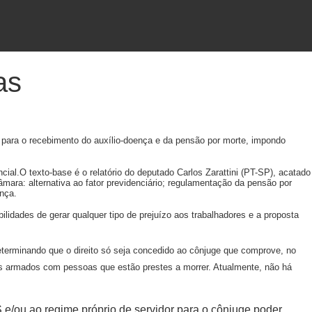
as
s para o recebimento do auxílio-doença e da pensão por morte, impondo
cial.O texto-base é o relatório do deputado Carlos Zarattini (PT-SP), acatado
ara: alternativa ao fator previdenciário; regulamentação da pensão por
nça.
ilidades de gerar qualquer tipo de prejuízo aos trabalhadores e a proposta
terminando que o direito só seja concedido ao cônjuge que comprove, no
os armados com pessoas que estão prestes a morrer. Atualmente, não há
 e/ou ao regime próprio de servidor para o cônjuge poder