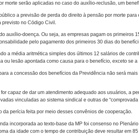
orte serão aplicadas no caso do auxílio-reclusão, um benefíci
público a previsão de perda do direito à pensão por morte para 
previsto no Código Civil.
do auxílio-doença. Ou seja, as empresas pagam os primeiros 15
sponsabilidade pelo pagamento dos primeiros 30 dias do benefíc
gundo a média aritmética simples dos últimos 12 salários de con
ça ou lesão apontada como causa para o benefício, exceto se a
para a concessão dos benefícios da Previdência não será mais 
 for capaz de dar um atendimento adequado aos usuários, a per
adas vinculadas ao sistema sindical e outras de “comprovada i
o da perícia feita por meio desses convênios de cooperação.
menda incorporada ao texto-base da MP foi consenso no Plenári
 soma da idade com o tempo de contribuição deve resultar em 8