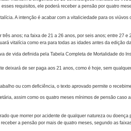
sses requisitos, ele poderá receber a pensão por quatro meses.
alícia. A intenção é acabar com a vitaliciedade para os viúvos
ês anos; na faixa de 21 a 26 anos, por seis anos; entre 27 e 2
uará vitalícia como era para todas as idades antes da edição d
de vida definida pela Tabela Completa de Mortalidade do Instit
te deixará de ser paga aos 21 anos, como é hoje, sem qualquer
rabalho ou com deficiência, o texto aprovado permite o recebi
a etária, assim como os quatro meses mínimos de pensão caso 
rado que morrer por acidente de qualquer natureza ou doença p
eceber a pensão por mais de quatro meses, segundo as faixas de