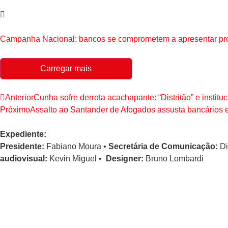
Campanha Nacional: bancos se comprometem a apresentar propo
Carregar mais
Anterior
Cunha sofre derrota acachapante: “Distritão” e institu
Próximo
Assalto ao Santander de Afogados assusta bancários e
Expediente:
Presidente:
Fabiano Moura •
Secretária de Comunicação:
Di
audiovisual:
Kevin Miguel •
Designer:
Bruno Lombardi