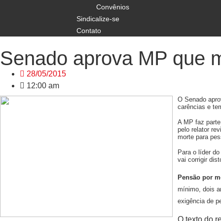
Convênios
Sindicalize-se
Contato
Senado aprova MP que mu
28/05/2015
12:00 am
O Senado aprov
carências e te
A MP faz parte 
pelo relator r
morte para pes
Para o líder do
vai corrigir dis
Pensão por m
mínimo, dois a
exigência de p
O texto do r