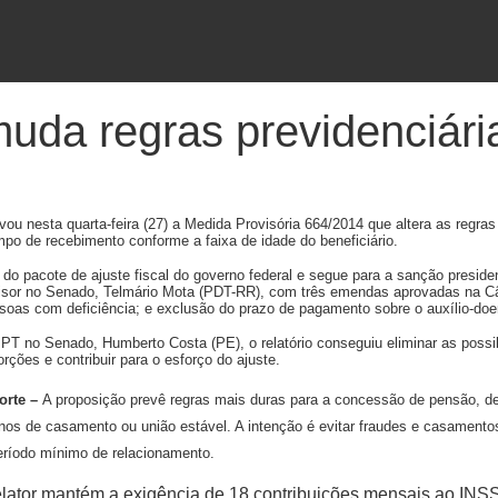
da regras previdenciári
ou nesta quarta-feira (27) a Medida Provisória 664/2014 que altera as regra
mpo de recebimento conforme a faixa de idade do beneficiário.
do pacote de ajuste fiscal do governo federal e segue para a sanção presiden
evisor no Senado, Telmário Mota (PDT-RR), com três emendas aprovadas na Câm
soas com deficiência; e exclusão do prazo de pagamento sobre o auxílio-doe
 PT no Senado, Humberto Costa (PE), o relatório conseguiu eliminar as possib
torções e contribuir para o esforço do ajuste.
orte –
A proposição prevê regras mais duras para a concessão de pensão, de
nos de casamento ou união estável. A intenção é evitar fraudes e casament
eríodo mínimo de relacionamento.
elator mantém a exigência de 18 contribuições mensais ao INSS