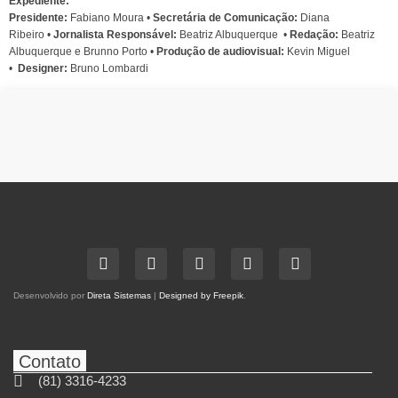
Expediente:
Presidente:
Fabiano Moura •
Secretária de Comunicação:
Diana
Ribeiro
•
Jornalista Responsável:
Beatriz Albuquerque
•
Redação:
Beatriz
Albuquerque e Brunno Porto •
Produção de audiovisual:
Kevin Miguel
•
Designer:
Bruno Lombardi
Desenvolvido por
Direta Sistemas
|
Designed by Freepik
.
Contato
(81) 3316-4233