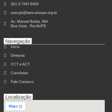
(81) 9 7347-6454
seecpe@bancariospe.org.br
Av. Manoel Borba, 564
Boa Vista - Recife/PE
Navegação
Início
Diretoria
CCT e ACT
Convênios
Fale Conosco
Localização