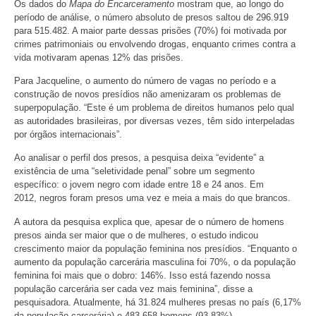
Os dados do
Mapa do Encarceramento
mostram que, ao longo do
período de análise, o número absoluto de presos saltou de 296.919
para 515.482. A maior parte dessas prisões (70%) foi motivada por
crimes patrimoniais ou envolvendo drogas, enquanto crimes contra a
vida motivaram apenas 12% das prisões.
Para Jacqueline, o aumento do número de vagas no período e a
construção de novos presídios não amenizaram os problemas de
superpopulação. “Este é um problema de direitos humanos pelo qual
as autoridades brasileiras, por diversas vezes, têm sido interpeladas
por órgãos internacionais”.
Ao analisar o perfil dos presos, a pesquisa deixa “evidente” a
existência de uma “seletividade penal” sobre um segmento
específico: o jovem negro com idade entre 18 e 24 anos. Em
2012, negros foram presos uma vez e meia a mais do que brancos.
A autora da pesquisa explica que, apesar de o número de homens
presos ainda ser maior que o de mulheres, o estudo indicou
crescimento maior da população feminina nos presídios. “Enquanto o
aumento da população carcerária masculina foi 70%, o da população
feminina foi mais que o dobro: 146%. Isso está fazendo nossa
população carcerária ser cada vez mais feminina”, disse a
pesquisadora. Atualmente, há 31.824 mulheres presas no país (6,17%
da população carcerária) e 483.658 homens (93,83%).