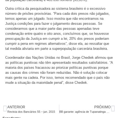
Outra crítica da pesquisadora ao sistema brasileiro é o excessivo
número de prisões provisórias. “Para cada dois presos não julgados,
temos apenas um julgado. Isso mostra que não encontramos na
Justiça condições para fazer o julgamento dessas pessoas. Se
considerarmos que a maior parte das pessoas apenadas teve
condenação entre quatro e oito anos, concluímos que, se houvesse
preocupação da Justiça em cumprir a lei, 20% dos presos poderiam
cumprir a pena em regimes alternativos”, disse ela, ao ressaltar que
tal medida aliviaria em parte a superpopulação carcerária brasileira.
Coordenador das Nações Unidas no Brasil, Jorge Chediek afirmou que
as políticas punitivas não têm apresentado resultados satisfatórios. “A
maioria dos países fracassou ao priorizar políticas punitivas porque
as causas dos crimes não foram reduzidas. Não é solução colocar
mais gente na cadeia. Por isso, temos recomendado que o país não
mude a situação da maioridade penal”, disse Chediek.
ANTERIOR
PRÓXIMO
Revista dos Bancários 55 – jun. 2015
BB garante: agência de Tupanatinga não vai fechar