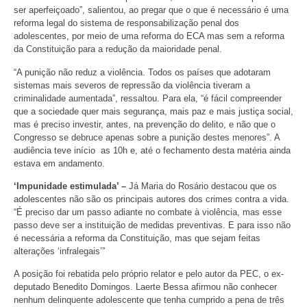
ser aperfeiçoado”, salientou, ao pregar que o que é necessário é uma
reforma legal do sistema de responsabilização penal dos
adolescentes, por meio de uma reforma do ECA mas sem a reforma
da Constituição para a redução da maioridade penal.
“A punição não reduz a violência. Todos os países que adotaram
sistemas mais severos de repressão da violência tiveram a
criminalidade aumentada”, ressaltou. Para ela, “é fácil compreender
que a sociedade quer mais segurança, mais paz e mais justiça social,
mas é preciso investir, antes, na prevenção do delito, e não que o
Congresso se debruce apenas sobre a punição destes menores”. A
audiência teve início as 10h e, até o fechamento desta matéria ainda
estava em andamento.
‘Impunidade estimulada’ –
Já Maria do Rosário destacou que os
adolescentes não são os principais autores dos crimes contra a vida.
“É preciso dar um passo adiante no combate à violência, mas esse
passo deve ser a instituição de medidas preventivas. E para isso não
é necessária a reforma da Constituição, mas que sejam feitas
alterações ‘infralegais’”
A posição foi rebatida pelo próprio relator e pelo autor da PEC, o ex-
deputado Benedito Domingos. Laerte Bessa afirmou não conhecer
nenhum delinquente adolescente que tenha cumprido a pena de três