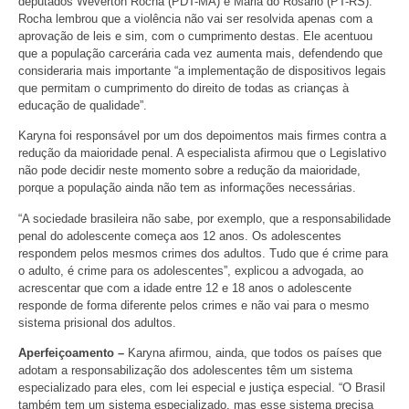
deputados Weverton Rocha (PDT-MA) e Maria do Rosário (PT-RS).
Rocha lembrou que a violência não vai ser resolvida apenas com a
aprovação de leis e sim, com o cumprimento destas. Ele acentuou
que a população carcerária cada vez aumenta mais, defendendo que
consideraria mais importante “a implementação de dispositivos legais
que permitam o cumprimento do direito de todas as crianças à
educação de qualidade”.
Karyna foi responsável por um dos depoimentos mais firmes contra a
redução da maioridade penal. A especialista afirmou que o Legislativo
não pode decidir neste momento sobre a redução da maioridade,
porque a população ainda não tem as informações necessárias.
“A sociedade brasileira não sabe, por exemplo, que a responsabilidade
penal do adolescente começa aos 12 anos. Os adolescentes
respondem pelos mesmos crimes dos adultos. Tudo que é crime para
o adulto, é crime para os adolescentes”, explicou a advogada, ao
acrescentar que com a idade entre 12 e 18 anos o adolescente
responde de forma diferente pelos crimes e não vai para o mesmo
sistema prisional dos adultos.
Aperfeiçoamento –
Karyna afirmou, ainda, que todos os países que
adotam a responsabilização dos adolescentes têm um sistema
especializado para eles, com lei especial e justiça especial. “O Brasil
também tem um sistema especializado, mas esse sistema precisa