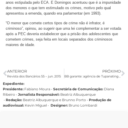
anos estipulada pelo ECA. E Domingos acentuou que é a impunidade
dos menores o que tem estimulado os crimes, motivo pelo qual
apresentou a emenda, quando era parlamentar (em 1993).
“O menor que comete certos tipos de crime não é infrator, é
criminoso”, opinou, ao sugerir que uma lei complementar a ser votada
após a PEC deveria estabelecer que a prisão dos adolescentes que
cometem crimes, seja feita em locais separados dos criminosos
maiores de idade.
ANTERIOR
PRÓXIMO
Revista dos Bancários 55 – jun. 2015
BB garante: agência de Tupanatinga não vai fechar
Expediente:
Presidente:
Fabiano Moura •
Secretária de Comunicação:
Diana
Ribeiro
•
Jornalista Responsável:
Beatriz Albuquerque
•
Redação:
Beatriz Albuquerque e Brunno Porto •
Produção de
audiovisual:
Kevin Miguel •
Designer:
Bruno Lombardi