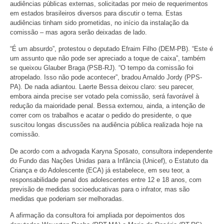
audiências públicas externas, solicitadas por meio de requerimentos
em estados brasileiros diversos para discutir o tema. Estas
audiências tinham sido prometidas, no início da instalação da
comissão – mas agora serão deixadas de lado.
“É um absurdo”, protestou o deputado Efraim Filho (DEM-PB). “Este é
um assunto que não pode ser apreciado a toque de caixa”, também
se queixou Glauber Braga (PSB-RJ). “O tempo da comissão foi
atropelado. Isso não pode acontecer”, bradou Arnaldo Jordy (PPS-
PA). De nada adiantou. Laerte Bessa deixou claro: seu parecer,
embora ainda precise ser votado pela comissão, será favorável à
redução da maioridade penal. Bessa externou, ainda, a intenção de
correr com os trabalhos e acatar o pedido do presidente, o que
suscitou longas discussões na audiência pública realizada hoje na
comissão.
De acordo com a advogada Karyna Sposato, consultora independente
do Fundo das Nações Unidas para a Infância (Unicef), o Estatuto da
Criança e do Adolescente (ECA) já estabelece, em seu teor, a
responsabilidade penal dos adolescentes entre 12 e 18 anos, com
previsão de medidas socioeducativas para o infrator, mas são
medidas que poderiam ser melhoradas.
A afirmação da consultora foi ampliada por depoimentos dos