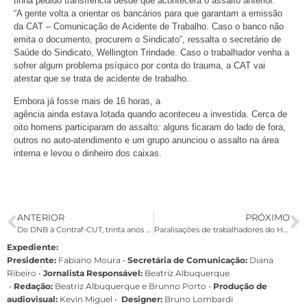
tinha pedido transfrência desde que acontecera o assalto anterior.
“A gente volta a orientar os bancários para que garantam a emissão
da CAT – Comunicação de Acidente de Trabalho. Caso o banco não
emita o documento, procurem o Sindicato”, ressalta o secretário de
Saúde do Sindicato, Wellington Trindade. Caso o trabalhador venha a
sofrer algum problema psíquico por conta do trauma, a CAT vai
atestar que se trata de acidente de trabalho.
Embora já fosse mais de 16 horas, a
agência ainda estava lotada quando aconteceu a investida. Cerca de
oito homens participaram do assalto: alguns ficaram do lado de fora,
outros no auto-atendimento e um grupo anunciou o assalto na área
interna e levou o dinheiro dos caixas.
ANTERIOR
PRÓXIMO
Do DNB à Contraf-CUT, trinta anos de construção da unidade nacional
Paralisações de trabalhadores do HSBC pelo País forçam reunião com o banco
Expediente:
Presidente:
Fabiano Moura •
Secretária de Comunicação:
Diana
Ribeiro
•
Jornalista Responsável:
Beatriz Albuquerque
•
Redação:
Beatriz Albuquerque e Brunno Porto •
Produção de
audiovisual:
Kevin Miguel •
Designer:
Bruno Lombardi