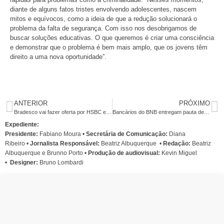
diante de alguns fatos tristes envolvendo adolescentes, nascem
mitos e equívocos, como a ideia de que a redução solucionará o
problema da falta de segurança. Com isso nos desobrigamos de
buscar soluções educativas. O que queremos é criar uma consciência
e demonstrar que o problema é bem mais amplo, que os jovens têm
direito a uma nova oportunidade”.
ANTERIOR
PRÓXIMO
Bradesco vai fazer oferta por HSBC em julho, diz jornal
Bancários do BNB entregam pauta de reivindicações ao novo presidente do banco
Expediente:
Presidente:
Fabiano Moura •
Secretária de Comunicação:
Diana
Ribeiro
•
Jornalista Responsável:
Beatriz Albuquerque
•
Redação:
Beatriz
Albuquerque e Brunno Porto •
Produção de audiovisual:
Kevin Miguel
•
Designer:
Bruno Lombardi