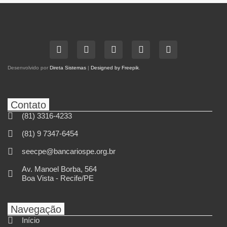
Desenvolvido por
Direta Sistemas
|
Designed by Freepik
.
Contato
(81) 3316-4233
(81) 9 7347-6454
seecpe@bancariospe.org.br
Av. Manoel Borba, 564
Boa Vista - Recife/PE
Navegação
Início