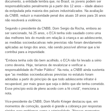
documento, a entidade lembra que, no Brasil, os jovens podem ser
responsabilizados penalmente já a partir dos 12 anos – idade abaixo
da estipulada pela maioria dos países industrializados. Na avaliação
da CNBB, reduzir a maioridade penal dos atuais 18 anos para 16 anos
não resolverá a violência.
Segundo o presidente da CNBB, Dom Sergio da Rocha, embora ao
ser sancionado, há 25 anos, o ECA tenha sido saudado como uma
das melhores leis do mundo em relação à criança e ao adolescente,
as medidas socioeducativas nele previstas não foram devidamente
aplicadas ao longo dos anos, não sendo possível afirmar que a lei
contribui para a impunidade.
“Embora tenha sido tão bem acolhido, o ECA não foi levado a sério
como deveria. Hoje, teríamos de revalorizar e verificar a
responsabilidade do Poder Público”. Na nota, a CNBB ainda sustenta
que “as medidas socioeducativas previstas no estatuto foram
adotadas a partir do princípio de que todo adolescente infrator é
recuperável, por mais grave que seja o delito que ele tenha cometido.
Esse princípio está de pleno acordo com a fé cristã”, menciona a
nota.
Vice-presidente da CNBB, Dom Murilo Krieger destacou que, em
momentos de comoção, quando é grande a cobrança por respostas
rápidas para problemas como a criminalidade. “Nesses momentos,