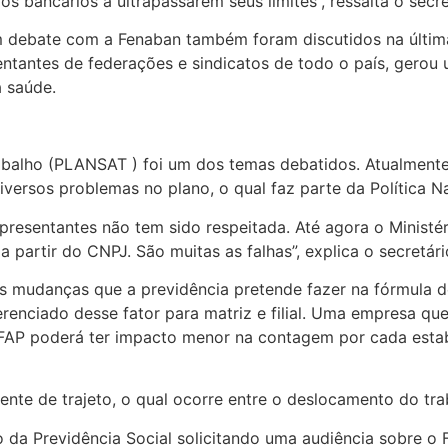
 bancários a ultrapassarem seus limites”, ressalta o secre
 debate com a Fenaban também foram discutidos na última
entantes de federações e sindicatos de todo o país, gerou
a saúde.
abalho (PLANSAT ) foi um dos temas debatidos. Atualment
diversos problemas no plano, o qual faz parte da Política
epresentantes não tem sido respeitada. Até agora o Ministé
 partir do CNPJ. São muitas as falhas”, explica o secretá
mudanças que a previdência pretende fazer na fórmula de 
erenciado desse fator para matriz e filial. Uma empresa qu
 FAP poderá ter impacto menor na contagem por cada esta
nte de trajeto, o qual ocorre entre o deslocamento do tra
da Previdência Social solicitando uma audiência sobre o 