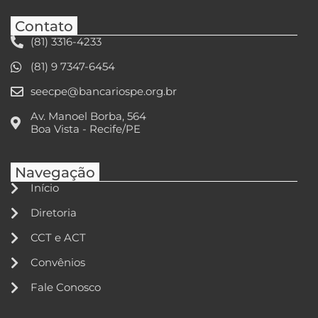
Contato
(81) 3316-4233
(81) 9 7347-6454
seecpe@bancariospe.org.br
Av. Manoel Borba, 564
Boa Vista - Recife/PE
Navegação
Início
Diretoria
CCT e ACT
Convênios
Fale Conosco