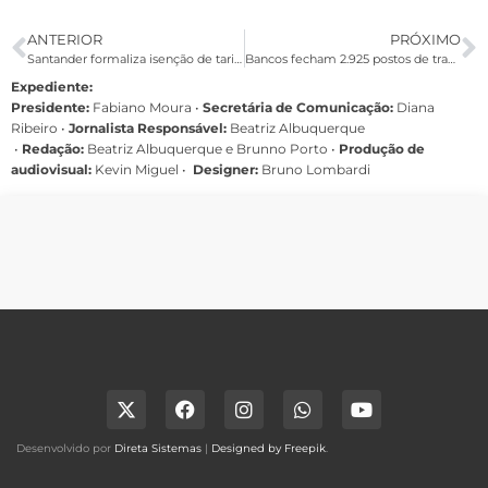
ANTERIOR
PRÓXIMO
Santander formaliza isenção de tarifas para aposentados
Bancos fecham 2.925 postos de trabalho entre janeiro e maio de 2015
Expediente:
Presidente:
Fabiano Moura •
Secretária de Comunicação:
Diana
Ribeiro
•
Jornalista Responsável:
Beatriz Albuquerque
•
Redação:
Beatriz Albuquerque e Brunno Porto •
Produção de
audiovisual:
Kevin Miguel •
Designer:
Bruno Lombardi
Desenvolvido por
Direta Sistemas
|
Designed by Freepik
.