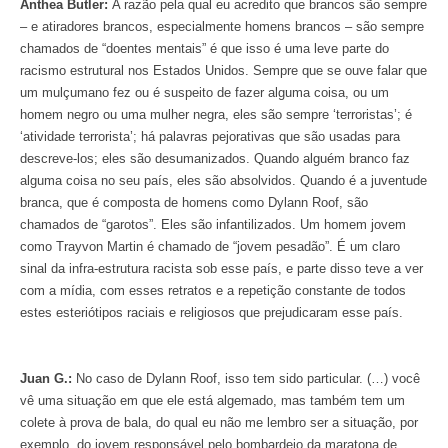
Anthea Butler:
A razão pela qual eu acredito que brancos são sempre
– e atiradores brancos, especialmente homens brancos – são sempre
chamados de “doentes mentais” é que isso é uma leve parte do
racismo estrutural nos Estados Unidos. Sempre que se ouve falar que
um mulçumano fez ou é suspeito de fazer alguma coisa, ou um
homem negro ou uma mulher negra, eles são sempre ‘terroristas’; é
‘atividade terrorista’; há palavras pejorativas que são usadas para
descreve-los; eles são desumanizados. Quando alguém branco faz
alguma coisa no seu país, eles são absolvidos. Quando é a juventude
branca, que é composta de homens como Dylann Roof, são
chamados de “garotos”. Eles são infantilizados. Um homem jovem
como Trayvon Martin é chamado de “jovem pesadão”. É um claro
sinal da infra-estrutura racista sob esse país, e parte disso teve a ver
com a mídia, com esses retratos e a repetição constante de todos
estes esteriótipos raciais e religiosos que prejudicaram esse país.
Juan G.:
No caso de Dylann Roof, isso tem sido particular. (…) você
vê uma situação em que ele está algemado, mas também tem um
colete à prova de bala, do qual eu não me lembro ser a situação, por
exemplo, do jovem responsável pelo bombardeio da maratona de