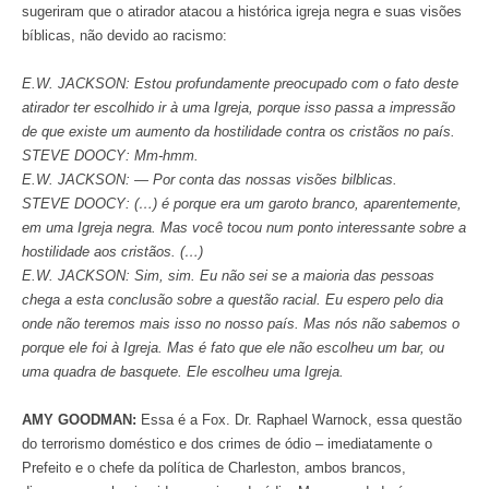
sugeriram que o atirador atacou a histórica igreja negra e suas visões
bíblicas, não devido ao racismo:
E.W. JACKSON: Estou profundamente preocupado com o fato deste
atirador ter escolhido ir à uma Igreja, porque isso passa a impressão
de que existe um aumento da hostilidade contra os cristãos no país.
STEVE DOOCY: Mm-hmm.
E.W. JACKSON: — Por conta das nossas visões bilblicas.
STEVE DOOCY: (…) é porque era um garoto branco, aparentemente,
em uma Igreja negra. Mas você tocou num ponto interessante sobre a
hostilidade aos cristãos. (…)
E.W. JACKSON: Sim, sim. Eu não sei se a maioria das pessoas
chega a esta conclusão sobre a questão racial. Eu espero pelo dia
onde não teremos mais isso no nosso país. Mas nós não sabemos o
porque ele foi à Igreja. Mas é fato que ele não escolheu um bar, ou
uma quadra de basquete. Ele escolheu uma Igreja.
AMY GOODMAN:
Essa é a Fox. Dr. Raphael Warnock, essa questão
do terrorismo doméstico e dos crimes de ódio – imediatamente o
Prefeito e o chefe da política de Charleston, ambos brancos,