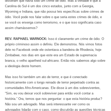
disseram que havia sido um crime de ódio. Mas a verdade é que a
Carolina do Sul é um dos cinco estados, junto com a Georgia,
Wyoming e Indiana, que não possui leis específicas sobre crimes de
ódio. Você pode nos falar sobre o que seria estes crimes de ódio, e
se você os enxerga como terrorismo, e o que isso significaria caso
assim chamássemos?
REV. RAPHAEL WARNOCK:
Isso é claramente um crime de ódio. O
próprio criminoso assim o definiu. Ele demonstrou. Nós vimos fotos
dele no Facebook onde ele ostentava a bandeira de Rhodesia, hoje
Zimbabwe, nos dias em que este era um Estado de supremacia
branca, o velho apartheid sul-africano. Então nós sabemos algo sobre
a ideologia deste homem.
Mas isso foi também um ato de terror, e que é conectado
historicamente com o longo reinado de terror perpetrado contra as
comunidades Afro-Americanas. Ele disse à um dos sobreviventes,
“Sim, eu vou deixar você sobreviver para então você contar a
história.” Ora, temos que nos perguntar: o que esta história produz?
Não sou um advogado. Mas será interessante ver como os
advogados lidarão com o caso, como discutirão as questões técnicas