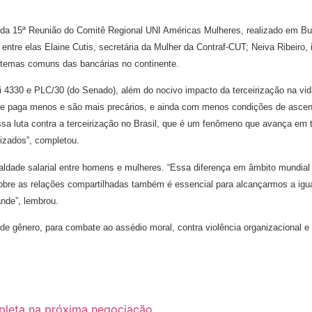
 da 15ª Reunião do Comitê Regional UNI Américas Mulheres, realizado em Buen
 entre elas Elaine Cutis, secretária da Mulher da Contraf-CUT; Neiva Ribeir
 temas comuns das bancárias no continente.
 lei 4330 e PLC/30 (do Senado), além do nocivo impacto da terceirização na
paga menos e são mais precários, e ainda com menos condições de ascensão”
ossa luta contra a terceirização no Brasil, que é um fenômeno que avança em 
nizados”, completou.
ualdade salarial entre homens e mulheres. “Essa diferença em âmbito mundi
sobre as relações compartilhadas também é essencial para alcançarmos a ig
ande”, lembrou.
 de gênero, para combate ao assédio moral, contra violência organizacional 
pleta na próxima negociação