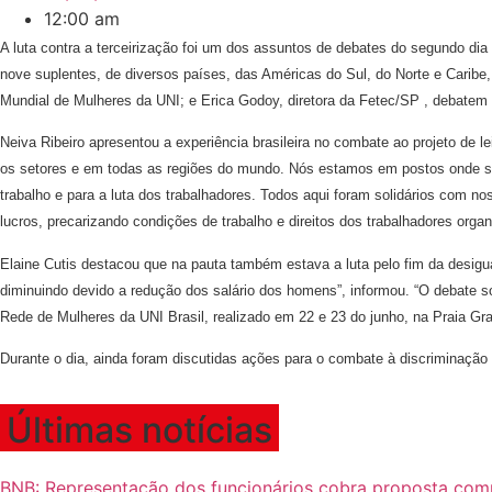
12:00 am
A luta contra a terceirização foi um dos assuntos de debates do segundo dia
nove suplentes, de diversos países, das Américas do Sul, do Norte e Caribe,
Mundial de Mulheres da UNI; e Erica Godoy, diretora da Fetec/SP , debatem
Neiva Ribeiro apresentou a experiência brasileira no combate ao projeto de
os setores e em todas as regiões do mundo. Nós estamos em postos onde se 
trabalho e para a luta dos trabalhadores. Todos aqui foram solidários com n
lucros, precarizando condições de trabalho e direitos dos trabalhadores orga
Elaine Cutis destacou que na pauta também estava a luta pelo fim da desig
diminuindo devido a redução dos salário dos homens”, informou. “O debate 
Rede de Mulheres da UNI Brasil, realizado em 22 e 23 do junho, na Praia Gr
Durante o dia, ainda foram discutidas ações para o combate à discriminação
Últimas notícias
BNB: Representação dos funcionários cobra proposta com