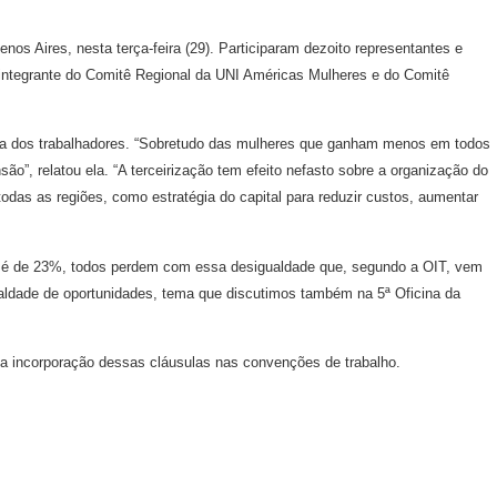
os Aires, nesta terça-feira (29). Participaram dezoito representantes e
o, integrante do Comitê Regional da UNI Américas Mulheres e do Comitê
 vida dos trabalhadores. “Sobretudo das mulheres que ganham menos em todos
, relatou ela. “A terceirização tem efeito nefasto sobre a organização do
todas as regiões, como estratégia do capital para reduzir custos, aumentar
al é de 23%, todos perdem com essa desigualdade que, segundo a OIT, vem
ualdade de oportunidades, tema que discutimos também na 5ª Oficina da
e a incorporação dessas cláusulas nas convenções de trabalho.