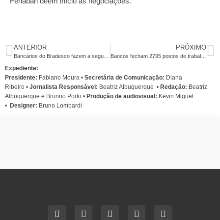
Fenaban deem início às negociações.
ANTERIOR
PRÓXIMO
Bancários do Bradesco fazem a segunda rodada de negociação da Campanha 2015
Bancos fecham 2795 postos de trabalho no primeiro semestre de 2015
Expediente:
Presidente:
Fabiano Moura •
Secretária de Comunicação:
Diana
Ribeiro
•
Jornalista Responsável:
Beatriz Albuquerque
•
Redação:
Beatriz
Albuquerque e Brunno Porto •
Produção de audiovisual:
Kevin Miguel
•
Designer:
Bruno Lombardi