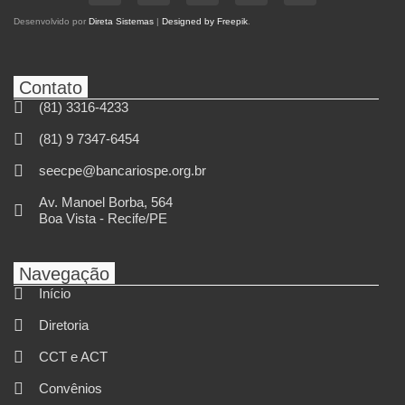
Desenvolvido por
Direta Sistemas
|
Designed by Freepik
.
Contato
(81) 3316-4233
(81) 9 7347-6454
seecpe@bancariospe.org.br
Av. Manoel Borba, 564
Boa Vista - Recife/PE
Navegação
Início
Diretoria
CCT e ACT
Convênios