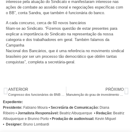
interesse pela atuação do Sindicato e manifestaram interesse nas
ações de combate ao assédio moral e negociações específicas com
o BB”, conta Sandra, que também é funcionária do banco.
A cada concurso, cerca de 60 novos bancários
filiam-se ao Sindicato. “Fizemos questão de estar presentes para
explicar a importância do Sindicato na representação da nossa
categoria e dos trabalhadores em geral. Também falamos da
Campanha
Nacional dos Bancários, que é uma referência no movimento sindical
brasileiro por ser um processo tão democrático que obtêm tantas
conquistas”, completa a secretária-geral.
ANTERIOR
PRÓXIMO
Congresso dos funcionários do BNB define pauta específica de reivindicações
Manutenção do grau de investimento do país tem validade até 2016
Expediente:
Presidente:
Fabiano Moura •
Secretária de Comunicação:
Diana
Ribeiro
•
Jornalista Responsável:
Beatriz Albuquerque
•
Redação:
Beatriz
Albuquerque e Brunno Porto •
Produção de audiovisual:
Kevin Miguel
•
Designer:
Bruno Lombardi