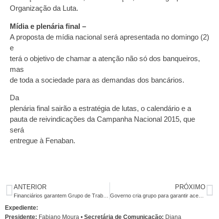
Organização da Luta.
Mídia e plenária final –
A proposta de mídia nacional será apresentada no domingo (2)
e
terá o objetivo de chamar a atenção não só dos banqueiros,
mas
de toda a sociedade para as demandas dos bancários.
Da
plenária final sairão a estratégia de lutas, o calendário e a
pauta de reivindicações da Campanha Nacional 2015, que
será
entregue à Fenaban.
ANTERIOR
PRÓXIMO
Financiários garantem Grupo de Trabalho para debater terceirização com a Fenacrefi
Governo cria grupo para garantir acesso da mulher com deficiência ao SUS
Expediente:
Presidente:
Fabiano Moura •
Secretária de Comunicação:
Diana