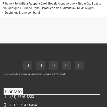
Ribeiro
•
Jornalista Responsável:
Beatriz Albuquerque
•
Redação:
Beatriz
Albuquerque e Brunno Porto •
Produção de audiovisual:
Kevin Miguel
•
Designer:
Bruno Lombardi
Desenvolvido por
Direta Sistemas
|
Designed by Freepik
.
Contato
(81) 3316-4233
(81) 9 7347-6454