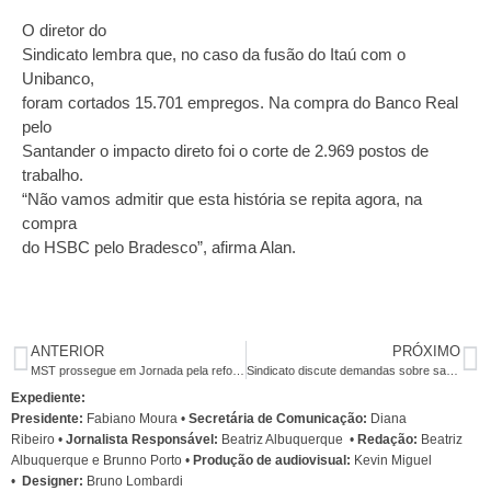
O diretor do
Sindicato lembra que, no caso da fusão do Itaú com o
Unibanco,
foram cortados 15.701 empregos. Na compra do Banco Real
pelo
Santander o impacto direto foi o corte de 2.969 postos de
trabalho.
“Não vamos admitir que esta história se repita agora, na
compra
do HSBC pelo Bradesco”, afirma Alan.
ANTERIOR
PRÓXIMO
MST prossegue em Jornada pela reforma agrária e contra ajuste fiscal
Sindicato discute demandas sobre saúde com o ministro da Previdência
Expediente:
Presidente:
Fabiano Moura •
Secretária de Comunicação:
Diana
Ribeiro
•
Jornalista Responsável:
Beatriz Albuquerque
•
Redação:
Beatriz
Albuquerque e Brunno Porto •
Produção de audiovisual:
Kevin Miguel
•
Designer:
Bruno Lombardi