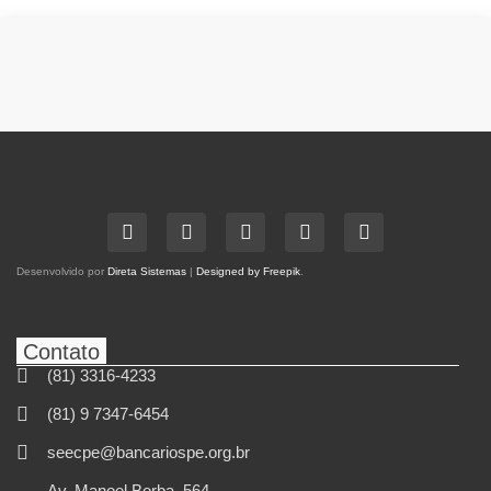
Desenvolvido por
Direta Sistemas
|
Designed by Freepik
.
Contato
(81) 3316-4233
(81) 9 7347-6454
seecpe@bancariospe.org.br
Av. Manoel Borba, 564