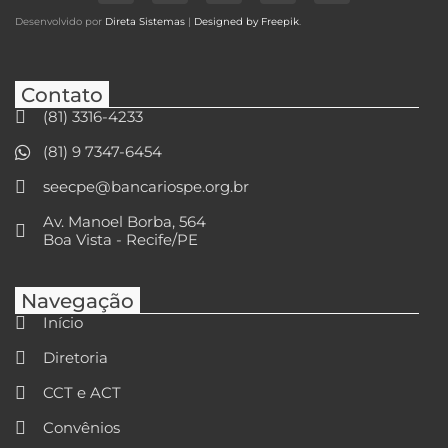
Desenvolvido por
Direta Sistemas
|
Designed by Freepik
.
Contato
(81) 3316-4233
(81) 9 7347-6454
seecpe@bancariospe.org.br
Av. Manoel Borba, 564
Boa Vista - Recife/PE
Navegação
Início
Diretoria
CCT e ACT
Convênios