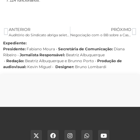
7.114 funcionários.
ANTERIOR
PRÓXIMO
Auditório do Sindicato abriga seletiva do Música Fenae
Negociação com o BB sobre a Cassi define discussão de medidas emergenciais
Expediente:
Presidente:
Fabiano Moura •
Secretária de Comunicação:
Diana
Ribeiro
•
Jornalista Responsável:
Beatriz Albuquerque
•
Redação:
Beatriz Albuquerque e Brunno Porto •
Produção de
audiovisual:
Kevin Miguel •
Designer:
Bruno Lombardi