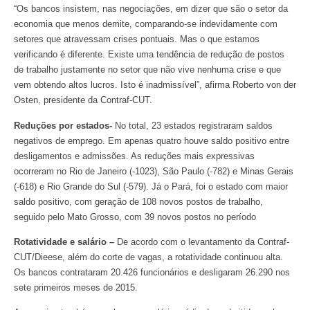
“Os bancos insistem, nas negociações, em dizer que são o setor da
economia que menos demite, comparando-se indevidamente com
setores que atravessam crises pontuais. Mas o que estamos
verificando é diferente. Existe uma tendência de redução de postos
de trabalho justamente no setor que não vive nenhuma crise e que
vem obtendo altos lucros. Isto é inadmissível”, afirma Roberto von der
Osten, presidente da Contraf-CUT.
Reduções por estados-
No total, 23 estados registraram saldos
negativos de emprego. Em apenas quatro houve saldo positivo entre
desligamentos e admissões. As reduções mais expressivas
ocorreram no Rio de Janeiro (-1023), São Paulo (-782) e Minas Gerais
(-618) e Rio Grande do Sul (-579). Já o Pará, foi o estado com maior
saldo positivo, com geração de 108 novos postos de trabalho,
seguido pelo Mato Grosso, com 39 novos postos no período
Rotatividade e salário –
De acordo com o levantamento da Contraf-
CUT/Dieese, além do corte de vagas, a rotatividade continuou alta.
Os bancos contrataram 20.426 funcionários e desligaram 26.290 nos
sete primeiros meses de 2015.