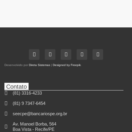
Desenvolvido por
Direta Sistemas
|
Designed by Freepik
.
Contato
(81) 3316-4233
(81) 9 7347-6454
seecpe@bancariospe.org.br
Av. Manoel Borba, 564
Boa Vista - Recife/PE