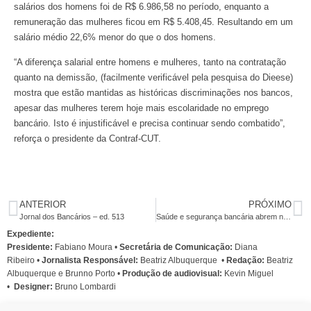
salários dos homens foi de R$ 6.986,58 no período, enquanto a
remuneração das mulheres ficou em R$ 5.408,45. Resultando em um
salário médio 22,6% menor do que o dos homens.
“A diferença salarial entre homens e mulheres, tanto na contratação
quanto na demissão, (facilmente verificável pela pesquisa do Dieese)
mostra que estão mantidas as históricas discriminações nos bancos,
apesar das mulheres terem hoje mais escolaridade no emprego
bancário. Isto é injustificável e precisa continuar sendo combatido”,
reforça o presidente da Contraf-CUT.
ANTERIOR
PRÓXIMO
Jornal dos Bancários – ed. 513
Saúde e segurança bancária abrem negociações específicas na Caixa
Expediente:
Presidente:
Fabiano Moura •
Secretária de Comunicação:
Diana
Ribeiro
•
Jornalista Responsável:
Beatriz Albuquerque
•
Redação:
Beatriz
Albuquerque e Brunno Porto •
Produção de audiovisual:
Kevin Miguel
•
Designer:
Bruno Lombardi