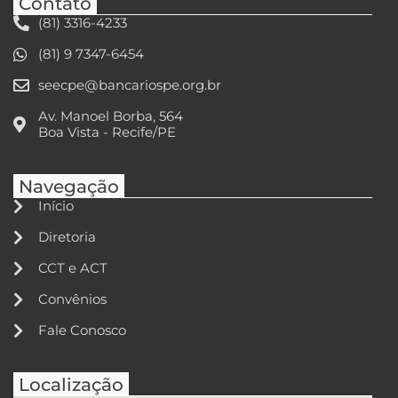
Contato
(81) 3316-4233
(81) 9 7347-6454
seecpe@bancariospe.org.br
Av. Manoel Borba, 564
Boa Vista - Recife/PE
Navegação
Início
Diretoria
CCT e ACT
Convênios
Fale Conosco
Localização