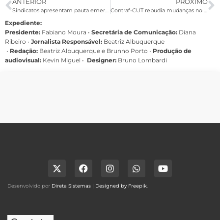
ANTERIOR
PRÓXIMO
Sindicatos apresentam pauta emergencial em negociação da Cassi
Contraf-CUT repudia mudanças no FAP que aliviam punições às empresas
Expediente:
Presidente:
Fabiano Moura •
Secretária de Comunicação:
Diana
Ribeiro
•
Jornalista Responsável:
Beatriz Albuquerque
•
Redação:
Beatriz Albuquerque e Brunno Porto •
Produção de
audiovisual:
Kevin Miguel •
Designer:
Bruno Lombardi
Desenvolvido por
Direta Sistemas
|
Designed by Freepik
.