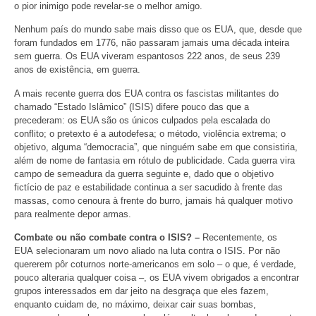
o pior inimigo pode revelar-se o melhor amigo.
Nenhum país do mundo sabe mais disso que os EUA, que, desde que
foram fundados em 1776, não passaram jamais uma década inteira
sem guerra. Os EUA viveram espantosos 222 anos, de seus 239
anos de existência, em guerra.
A mais recente guerra dos EUA contra os fascistas militantes do
chamado “Estado Islâmico” (ISIS) difere pouco das que a
precederam: os EUA são os únicos culpados pela escalada do
conflito; o pretexto é a autodefesa; o método, violência extrema; o
objetivo, alguma “democracia”, que ninguém sabe em que consistiria,
além de nome de fantasia em rótulo de publicidade. Cada guerra vira
campo de semeadura da guerra seguinte e, dado que o objetivo
fictício de paz e estabilidade continua a ser sacudido à frente das
massas, como cenoura à frente do burro, jamais há qualquer motivo
para realmente depor armas.
Combate ou não combate contra o ISIS? –
Recentemente, os
EUA selecionaram um novo aliado na luta contra o ISIS. Por não
quererem pôr coturnos norte-americanos em solo – o que, é verdade,
pouco alteraria qualquer coisa –, os EUA vivem obrigados a encontrar
grupos interessados em dar jeito na desgraça que eles fazem,
enquanto cuidam de, no máximo, deixar cair suas bombas,