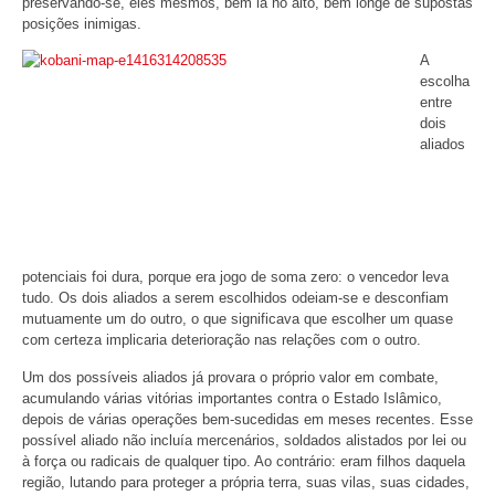
preservando-se, eles mesmos, bem lá no alto, bem longe de supostas
posições inimigas.
A
escolha
entre
dois
aliados
potenciais foi dura, porque era jogo de soma zero: o vencedor leva
tudo. Os dois aliados a serem escolhidos odeiam-se e desconfiam
mutuamente um do outro, o que significava que escolher um quase
com certeza implicaria deterioração nas relações com o outro.
Um dos possíveis aliados já provara o próprio valor em combate,
acumulando várias vitórias importantes contra o Estado Islâmico,
depois de várias operações bem-sucedidas em meses recentes. Esse
possível aliado não incluía mercenários, soldados alistados por lei ou
à força ou radicais de qualquer tipo. Ao contrário: eram filhos daquela
região, lutando para proteger a própria terra, suas vilas, suas cidades,