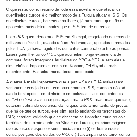
O que resta, como resumo de toda essa novela, é que atacar os
guerrilheiros curdos é o melhor modo de a Turquia ajudar o ISIS. Os
guerrilheiros curdos, homens e mulheres, já mostraram que são os
oponentes mais determinados que o ISIS tem de enfrentar.
Foi o
PKK
quem derrotou o ISIS em Shengal, resgatando dezenas de
milhares de Yezidis, quando até os Peshmergas, apoiados e armados
pelos EUA, já havia fugido dos combates com o rabo entre as pernas.
Esses guerrilheiros do
PKK
, que acumulam longa experiência de
combate, foram integrados às fileiras do
YPG
e
YPJ
, e sem eles e
elas, vitórias importantes como em Kobane, Tel Abyad e, mais
recentemente, Hassaka, nunca teriam acontecido.
A guerra é mais importante que a paz –
Se os EUA estivessem
seriamente engajados em combater contra o ISIS, estariam não só
dando total apoio – em dinheiro e em palavras – aos combatentes
do
YPG
e
YPJ
e à sua organização irmã, o
PKK
, mas, mais que isso,
estariam cobrando coerência da Turquia, ante a montanha de provas
que há de que os turcos, eles sim, estão apoiando os terroristas do
ISIS; estariam exigindo que se abrissem as fronteiras entre os dois
territórios de maioria curda, na Síria e na Turquia; estariam exigindo
que os turcos suspendessem imediatamente (i) os bombardeios
contra posições dos curdos do
PKK
e (ii) a campanha de terror contra