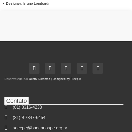
•
Designer:
Bruno Lombardi
Desenvolvido por
Direta Sistemas
|
Designed by Freepik
.
Contato
(81) 3316-4233
(81) 9 7347-6454
seecpe@bancariospe.org.br