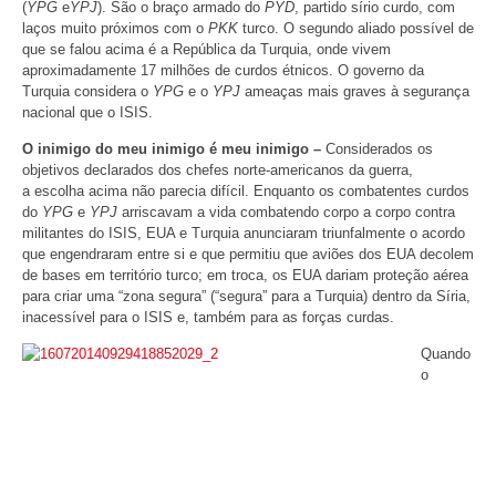
(
YPG
e
YPJ
). São o braço armado do
PYD
, partido sírio curdo, com
laços muito próximos com o
PKK
turco. O segundo aliado possível de
que se falou acima é a República da Turquia, onde vivem
aproximadamente 17 milhões de curdos étnicos. O governo da
Turquia considera o
YPG
e o
YPJ
ameaças mais graves à segurança
nacional que o ISIS.
O inimigo do meu inimigo é meu inimigo –
Considerados os
objetivos declarados dos chefes norte-americanos da guerra,
a escolha acima não parecia difícil. Enquanto os combatentes curdos
do
YPG
e
YPJ
arriscavam a vida combatendo corpo a corpo contra
militantes do ISIS, EUA e Turquia anunciaram triunfalmente o acordo
que engendraram entre si e que permitiu que aviões dos EUA decolem
de bases em território turco; em troca, os EUA dariam proteção aérea
para criar uma “zona segura” (“segura” para a Turquia) dentro da Síria,
inacessível para o ISIS e, também para as forças curdas.
Quando
o