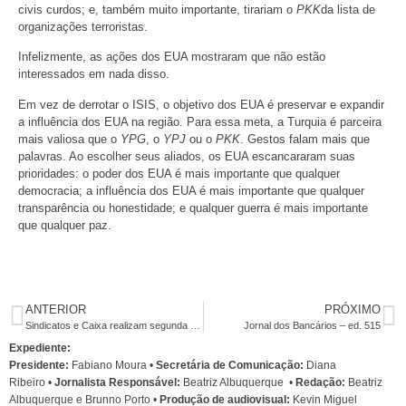
civis curdos; e, também muito importante, tirariam o
PKK
da lista de
organizações terroristas.
Infelizmente, as ações dos EUA mostraram que não estão
interessados em nada disso.
Em vez de derrotar o ISIS, o objetivo dos EUA é preservar e expandir
a influência dos EUA na região. Para essa meta, a Turquia é parceira
mais valiosa que o
YPG
, o
YPJ
ou o
PKK
. Gestos falam mais que
palavras. Ao escolher seus aliados, os EUA escancararam suas
prioridades: o poder dos EUA é mais importante que qualquer
democracia; a influência dos EUA é mais importante que qualquer
transparência ou honestidade; e qualquer guerra é mais importante
que qualquer paz.
ANTERIOR
PRÓXIMO
Sindicatos e Caixa realizam segunda rodada de negociações específicas nesta sexta
Jornal dos Bancários – ed. 515
Expediente:
Presidente:
Fabiano Moura •
Secretária de Comunicação:
Diana
Ribeiro
•
Jornalista Responsável:
Beatriz Albuquerque
•
Redação:
Beatriz
Albuquerque e Brunno Porto •
Produção de audiovisual:
Kevin Miguel