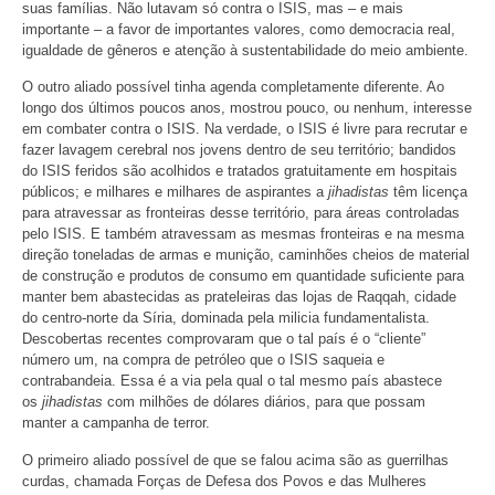
suas famílias. Não lutavam só contra o ISIS, mas – e mais
importante – a favor de importantes valores, como democracia real,
igualdade de gêneros e atenção à sustentabilidade do meio ambiente.
O outro aliado possível tinha agenda completamente diferente. Ao
longo dos últimos poucos anos, mostrou pouco, ou nenhum, interesse
em combater contra o ISIS. Na verdade, o ISIS é livre para recrutar e
fazer lavagem cerebral nos jovens dentro de seu território; bandidos
do ISIS feridos são acolhidos e tratados gratuitamente em hospitais
públicos; e milhares e milhares de aspirantes a
jihadistas
têm licença
para atravessar as fronteiras desse território, para áreas controladas
pelo ISIS. E também atravessam as mesmas fronteiras e na mesma
direção toneladas de armas e munição, caminhões cheios de material
de construção e produtos de consumo em quantidade suficiente para
manter bem abastecidas as prateleiras das lojas de Raqqah, cidade
do centro-norte da Síria, dominada pela milicia fundamentalista.
Descobertas recentes comprovaram que o tal país é o “cliente”
número um, na compra de petróleo que o ISIS saqueia e
contrabandeia. Essa é a via pela qual o tal mesmo país abastece
os
jihadistas
com milhões de dólares diários, para que possam
manter a campanha de terror.
O primeiro aliado possível de que se falou acima são as guerrilhas
curdas, chamada Forças de Defesa dos Povos e das Mulheres