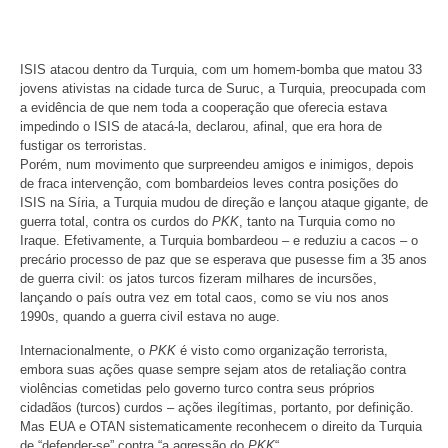
ISIS atacou dentro da Turquia, com um homem-bomba que matou 33
jovens ativistas na cidade turca de Suruc, a Turquia, preocupada com
a evidência de que nem toda a cooperação que oferecia estava
impedindo o ISIS de atacá-la, declarou, afinal, que era hora de
fustigar os terroristas.
Porém, num movimento que surpreendeu amigos e inimigos, depois
de fraca intervenção, com bombardeios leves contra posições do
ISIS na Síria, a Turquia mudou de direção e lançou ataque gigante, de
guerra total, contra os curdos do
PKK
, tanto na Turquia como no
Iraque. Efetivamente, a Turquia bombardeou – e reduziu a cacos – o
precário processo de paz que se esperava que pusesse fim a 35 anos
de guerra civil: os jatos turcos fizeram milhares de incursões,
lançando o país outra vez em total caos, como se viu nos anos
1990s, quando a guerra civil estava no auge.
Internacionalmente, o
PKK
é visto como organização terrorista,
embora suas ações quase sempre sejam atos de retaliação contra
violências cometidas pelo governo turco contra seus próprios
cidadãos (turcos) curdos – ações ilegítimas, portanto, por definição.
Mas EUA e OTAN sistematicamente reconhecem o direito da Turquia
de “defender-se” contra “a agressão do
PKK
“.