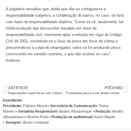
A julgadora ressaltou que, ainda que não se configurasse a
responsabilidade subjetiva, a condenação do banco, no caso, se faria
com base na responsabilidade objetiva. “Como se vê, atualmente, há
nítida evolução das discussões travadas em torno da
responsabilidade civil, mormente após a entrada em vigor do Código
Civil de 2002, invertendo-se o ônus da prova em favor da vítima e
presumindo-se a culpa do empregador, salvo se for produzida prova
convincente em sentido contrário, o que não ocorreu no caso”,
finalizou.
ANTERIOR
PRÓXIMO
Negociações específicas com o Banrisul começam nesta quinta
Transporte passa a ser direito constitucional
Expediente:
Presidente:
Fabiano Moura •
Secretária de Comunicação:
Diana
Ribeiro
•
Jornalista Responsável:
Beatriz Albuquerque
•
Redação:
Beatriz
Albuquerque e Brunno Porto •
Produção de audiovisual:
Kevin Miguel
•
Designer:
Bruno Lombardi