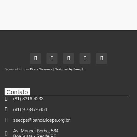
Desenvolvido por
Direta Sistemas
|
Designed by Freepik
.
Contato
(81) 3316-4233
(81) 9 7347-6454
seecpe@bancariospe.org.br
Av. Manoel Borba, 564
Boa Vista - Recife/PE