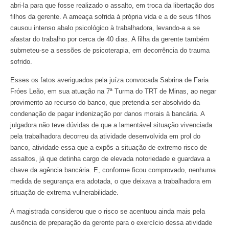
abri-la para que fosse realizado o assalto, em troca da libertação dos
filhos da gerente. A ameaça sofrida à própria vida e a de seus filhos
causou intenso abalo psicológico à trabalhadora, levando-a a se
afastar do trabalho por cerca de 40 dias. A filha da gerente também
submeteu-se a sessões de psicoterapia, em decorrência do trauma
sofrido.
Esses os fatos averiguados pela juíza convocada Sabrina de Faria
Fróes Leão, em sua atuação na 7ª Turma do TRT de Minas, ao negar
provimento ao recurso do banco, que pretendia ser absolvido da
condenação de pagar indenização por danos morais à bancária. A
julgadora não teve dúvidas de que a lamentável situação vivenciada
pela trabalhadora decorreu da atividade desenvolvida em prol do
banco, atividade essa que a expôs a situação de extremo risco de
assaltos, já que detinha cargo de elevada notoriedade e guardava a
chave da agência bancária. E, conforme ficou comprovado, nenhuma
medida de segurança era adotada, o que deixava a trabalhadora em
situação de extrema vulnerabilidade.
A magistrada considerou que o risco se acentuou ainda mais pela
ausência de preparação da gerente para o exercício dessa atividade