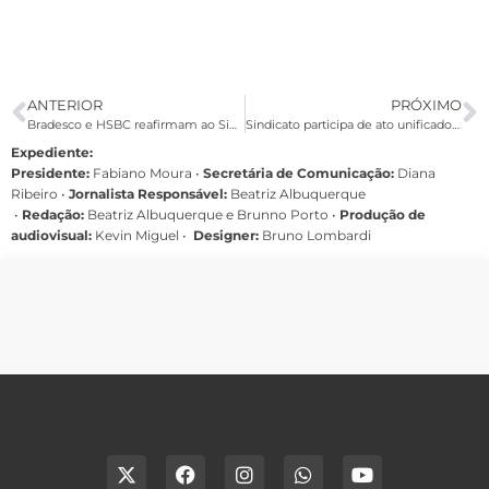
ANTERIOR
PRÓXIMO
Bradesco e HSBC reafirmam ao Sindicato que não haverá demissão
Sindicato participa de ato unificado dos trabalhadores nesta quarta (23)
Expediente:
Presidente:
Fabiano Moura •
Secretária de Comunicação:
Diana
Ribeiro
•
Jornalista Responsável:
Beatriz Albuquerque
•
Redação:
Beatriz Albuquerque e Brunno Porto •
Produção de
audiovisual:
Kevin Miguel •
Designer:
Bruno Lombardi