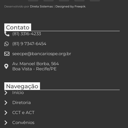
Desenvolvido por
Direta Sistemas
|
Designed by Freepik
.
Contato
(81) 3316-4233
(81) 9 7347-6454
seecpe@bancariospe.org.br
Av. Manoel Borba, 564
Boa Vista - Recife/PE
Navegação
Início
Diretoria
CCT e ACT
Convênios