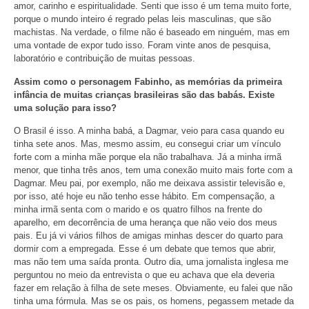
amor, carinho e espiritualidade. Senti que isso é um tema muito forte,
porque o mundo inteiro é regrado pelas leis masculinas, que são
machistas. Na verdade, o filme não é baseado em ninguém, mas em
uma vontade de expor tudo isso. Foram vinte anos de pesquisa,
laboratório e contribuição de muitas pessoas.
Assim como o personagem Fabinho, as memórias da primeira
infância de muitas crianças brasileiras são das babás. Existe
uma solução para isso?
O Brasil é isso. A minha babá, a Dagmar, veio para casa quando eu
tinha sete anos. Mas, mesmo assim, eu consegui criar um vínculo
forte com a minha mãe porque ela não trabalhava. Já a minha irmã
menor, que tinha três anos, tem uma conexão muito mais forte com a
Dagmar. Meu pai, por exemplo, não me deixava assistir televisão e,
por isso, até hoje eu não tenho esse hábito. Em compensação, a
minha irmã senta com o marido e os quatro filhos na frente do
aparelho, em decorrência de uma herança que não veio dos meus
pais. Eu já vi vários filhos de amigas minhas descer do quarto para
dormir com a empregada. Esse é um debate que temos que abrir,
mas não tem uma saída pronta. Outro dia, uma jornalista inglesa me
perguntou no meio da entrevista o que eu achava que ela deveria
fazer em relação à filha de sete meses. Obviamente, eu falei que não
tinha uma fórmula. Mas se os pais, os homens, pegassem metade da