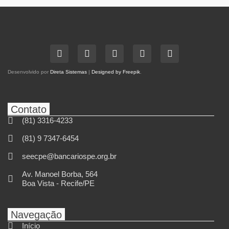
Desenvolvido por
Direta Sistemas
|
Designed by Freepik
.
Contato
(81) 3316-4233
(81) 9 7347-6454
seecpe@bancariospe.org.br
Av. Manoel Borba, 564
Boa Vista - Recife/PE
Navegação
Início