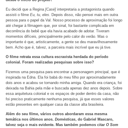
Eu decidi que a Regina
[Casé]
interpretaria a protagonista quando
assisti o filme
Eu, tu, eles
. Depois disso, não pensei mais em outra
pessoa para o papel da Val. Nosso processo de aproximação foi longo
até chegar à filmagem que, por sinal, foi bastante complicada em
decorrência do bebê que ela havia acabado de adotar. Tiveram
momentos difíceis, principalmente pelo calor do verão. Mas o
importante é que, artisticamente, a gente se deu maravilhosamente
bem. Acho que é, talvez, a parceira mais incrível que eu já tive.
O filme retrata essa cultura escravista herdada do período
colonial. Foram realizadas pesquisas sobre isso?
Fizemos uma pesquisa para encontrar a personagem principal, que é
inspirada na Edna. Ela foi babá do meu filho por aproximadamente
dois anos e acabou se tornando minha amiga. Quando era criança, foi
deixada na Bahia pela mãe e buscada apenas dez anos depois. Sobre
essa arquitetura colonial e os espaços de poder dentro da casa, não
foi preciso praticamente nenhuma pesquisa, já que esses valores
estão presentes em qualquer casa da classe alta brasileira.
Além do seu filme, vários outros abordaram essa mesma
temática nos últimos anos.
Domésticas
, do Gabriel Mascaro,
talvez seja o mais evidente. Mas também podemos citar
O Som