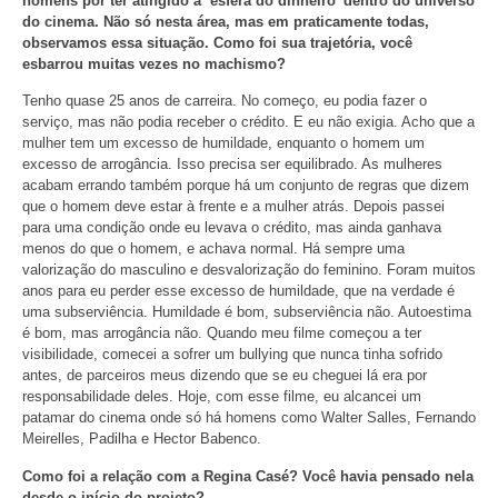
homens por ter atingido a ‘esfera do dinheiro’ dentro do universo
do cinema. Não só nesta área, mas em praticamente todas,
observamos essa situação. Como foi sua trajetória, você
esbarrou muitas vezes no machismo?
Tenho quase 25 anos de carreira. No começo, eu podia fazer o
serviço, mas não podia receber o crédito. E eu não exigia. Acho que a
mulher tem um excesso de humildade, enquanto o homem um
excesso de arrogância. Isso precisa ser equilibrado. As mulheres
acabam errando também porque há um conjunto de regras que dizem
que o homem deve estar à frente e a mulher atrás. Depois passei
para uma condição onde eu levava o crédito, mas ainda ganhava
menos do que o homem, e achava normal. Há sempre uma
valorização do masculino e desvalorização do feminino. Foram muitos
anos para eu perder esse excesso de humildade, que na verdade é
uma subserviência. Humildade é bom, subserviência não. Autoestima
é bom, mas arrogância não. Quando meu filme começou a ter
visibilidade, comecei a sofrer um bullying que nunca tinha sofrido
antes, de parceiros meus dizendo que se eu cheguei lá era por
responsabilidade deles. Hoje, com esse filme, eu alcancei um
patamar do cinema onde só há homens como Walter Salles, Fernando
Meirelles, Padilha e Hector Babenco.
Como foi a relação com a Regina Casé? Você havia pensado nela
desde o início do projeto?