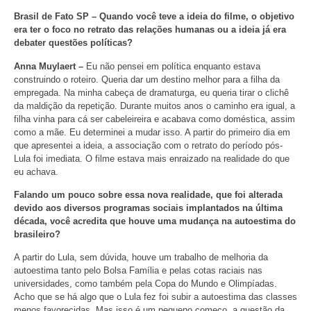
Brasil de Fato SP – Quando você teve a ideia do filme, o objetivo
era ter o foco no retrato das relações humanas ou a ideia já era
debater questões políticas?
Anna Muylaert –
Eu não pensei em política enquanto estava
construindo o roteiro. Queria dar um destino melhor para a filha da
empregada. Na minha cabeça de dramaturga, eu queria tirar o clichê
da maldição da repetição. Durante muitos anos o caminho era igual, a
filha vinha para cá ser cabeleireira e acabava como doméstica, assim
como a mãe. Eu determinei a mudar isso. A partir do primeiro dia em
que apresentei a ideia, a associação com o retrato do período pós-
Lula foi imediata. O filme estava mais enraizado na realidade do que
eu achava.
Falando um pouco sobre essa nova realidade, que foi alterada
devido aos diversos programas sociais implantados na última
década, você acredita que houve uma mudança na autoestima do
brasileiro?
A partir do Lula, sem dúvida, houve um trabalho de melhoria da
autoestima tanto pelo Bolsa Família e pelas cotas raciais nas
universidades, como também pela Copa do Mundo e Olimpíadas.
Acho que se há algo que o Lula fez foi subir a autoestima das classes
menos favorecidas. Mas isso é um pequeno começo, a questão da