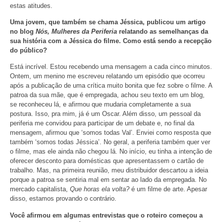
estas atitudes.
Uma jovem, que também se chama Jéssica, publicou um artigo
no blog
Nós, Mulheres da Periferia
relatando as semelhanças da
sua história com a Jéssica do filme. Como está sendo a recepção
do público?
Está incrível. Estou recebendo uma mensagem a cada cinco minutos.
Ontem, um menino me escreveu relatando um episódio que ocorreu
após a publicação de uma crítica muito bonita que fez sobre o filme. A
patroa da sua mãe, que é empregada, achou seu texto em um blog,
se reconheceu lá, e afirmou que mudaria completamente a sua
postura. Isso, pra mim, já é um Oscar. Além disso, um pessoal da
periferia me convidou para participar de um debate e, no final da
mensagem, afirmou que ‘somos todas Val’. Enviei como resposta que
também ‘somos todas Jéssica’. No geral, a periferia também quer ver
o filme, mas ele ainda não chegou lá. No início, eu tinha a intenção de
oferecer desconto para domésticas que apresentassem o cartão de
trabalho. Mas, na primeira reunião, meu distribuidor descartou a ideia
porque a patroa se sentiria mal em sentar ao lado da empregada. No
mercado capitalista,
Que horas ela volta?
é um filme de arte. Apesar
disso, estamos provando o contrário.
Você afirmou em algumas entrevistas que o roteiro começou a