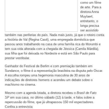
como um filme
de arte. Para a
diretora Anna
Muylaert,
entretanto, o
longa precisa
ser assistido
também nas periferias do país. Nada mais justo, já que o roteiro conta
a história de Val (Regina Casé), uma empregada doméstica que
passou anos trabalhando na casa de uma família rica do Morumbi e
tem sua vida alterada com a chegada de Jéssica (Camila Márdila),
sua filha que foi deixada no Nordeste e está em São Paulo para
prestar vestibular.
Ganhador do Festival de Berlim e com premiação também em
Sundance, o filme é a representação brasileira na disputa pelo Oscar.
A escolha rompeu uma hegemonia masculina de 30 anos de
indicações de diretores homens e acendeu um debate sobre o
machismo no cinema.
Mesmo com a agenda lotada, a diretora recebeu o
Brasil de Fato
SP
em sua casa, no último sábado (12) à tarde, e falou sobre a
repercussão do filme, que já ultrapassou 150 mil espectadores.
Confira a entrevista: