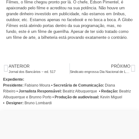
Filmes, o filme chegou pronto por lá. O chefe, Edson Pimentel, é
apaixonado pelo filme e acreditou na sua potência. Não houve um
grande dinheiro investido em publicidade, não estamos em ônibus,
outdoor, etc. Estamos apenas no
facebook
e no boca a boca. A
Globo
Filmes
está abrindo portas dentro da sua programação, mas, no
fundo, este é um filme de guerrilha. Apesar de ter sido tratado como
um filme de arte, a bilheteria está provando exatamente o contrário.
ANTERIOR
PRÓXIMO
Jornal dos Bancários – ed. 517
Sindicato engrossa Dia Nacional de Luta das categorias em campanha salarial
Expediente:
Presidente:
Fabiano Moura •
Secretária de Comunicação:
Diana
Ribeiro
•
Jornalista Responsável:
Beatriz Albuquerque
•
Redação:
Beatriz
Albuquerque e Brunno Porto •
Produção de audiovisual:
Kevin Miguel
•
Designer:
Bruno Lombardi