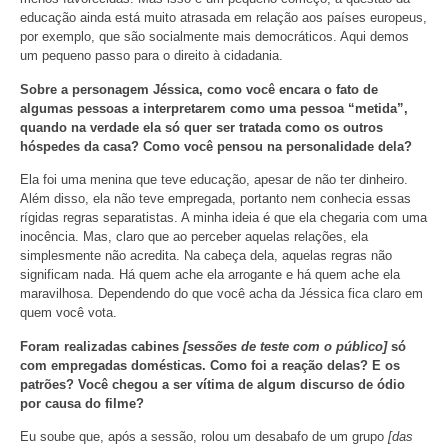
educação ainda está muito atrasada em relação aos países europeus,
por exemplo, que são socialmente mais democráticos. Aqui demos
um pequeno passo para o direito à cidadania.
Sobre a personagem Jéssica, como você encara o fato de
algumas pessoas a interpretarem como uma pessoa “metida”,
quando na verdade ela só quer ser tratada como os outros
hóspedes da casa? Como você pensou na personalidade dela?
Ela foi uma menina que teve educação, apesar de não ter dinheiro.
Além disso, ela não teve empregada, portanto nem conhecia essas
rígidas regras separatistas. A minha ideia é que ela chegaria com uma
inocência. Mas, claro que ao perceber aquelas relações, ela
simplesmente não acredita. Na cabeça dela, aquelas regras não
significam nada. Há quem ache ela arrogante e há quem ache ela
maravilhosa. Dependendo do que você acha da Jéssica fica claro em
quem você vota.
Foram realizadas cabines
[sessões de teste com o público]
só
com empregadas domésticas. Como foi a reação delas? E os
patrões? Você chegou a ser vítima de algum discurso de ódio
por causa do filme?
Eu soube que, após a sessão, rolou um desabafo de um grupo
[das