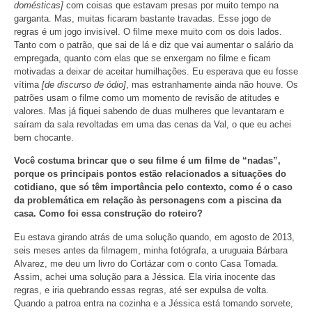
domésticas]
com coisas que estavam presas por muito tempo na
garganta. Mas, muitas ficaram bastante travadas. Esse jogo de
regras é um jogo invisível. O filme mexe muito com os dois lados.
Tanto com o patrão, que sai de lá e diz que vai aumentar o salário da
empregada, quanto com elas que se enxergam no filme e ficam
motivadas a deixar de aceitar humilhações. Eu esperava que eu fosse
vítima
[de discurso de ódio]
, mas estranhamente ainda não houve. Os
patrões usam o filme como um momento de revisão de atitudes e
valores. Mas já fiquei sabendo de duas mulheres que levantaram e
saíram da sala revoltadas em uma das cenas da Val, o que eu achei
bem chocante.
Você costuma brincar que o seu filme é um filme de “nadas”,
porque os principais pontos estão relacionados a situações do
cotidiano, que só têm importância pelo contexto, como é o caso
da problemática em relação às personagens com a piscina da
casa. Como foi essa construção do roteiro?
Eu estava girando atrás de uma solução quando, em agosto de 2013,
seis meses antes da filmagem, minha fotógrafa, a uruguaia Bárbara
Alvarez, me deu um livro do Cortázar com o conto Casa Tomada.
Assim, achei uma solução para a Jéssica. Ela viria inocente das
regras, e iria quebrando essas regras, até ser expulsa de volta.
Quando a patroa entra na cozinha e a Jéssica está tomando sorvete,