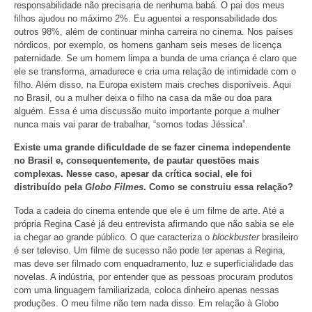
responsabilidade não precisaria de nenhuma babá. O pai dos meus
filhos ajudou no máximo 2%. Eu aguentei a responsabilidade dos
outros 98%, além de continuar minha carreira no cinema. Nos países
nórdicos, por exemplo, os homens ganham seis meses de licença
paternidade. Se um homem limpa a bunda de uma criança é claro que
ele se transforma, amadurece e cria uma relação de intimidade com o
filho. Além disso, na Europa existem mais creches disponíveis. Aqui
no Brasil, ou a mulher deixa o filho na casa da mãe ou doa para
alguém. Essa é uma discussão muito importante porque a mulher
nunca mais vai parar de trabalhar, “somos todas Jéssica”.
Existe uma grande dificuldade de se fazer cinema independente
no Brasil e, consequentemente, de pautar questões mais
complexas. Nesse caso, apesar da crítica social, ele foi
distribuído pela
Globo Filmes
. Como se construiu essa relação?
Toda a cadeia do cinema entende que ele é um filme de arte. Até a
própria Regina Casé já deu entrevista afirmando que não sabia se ele
ia chegar ao grande público. O que caracteriza o
blockbuster
brasileiro
é ser televiso. Um filme de sucesso não pode ter apenas a Regina,
mas deve ser filmado com enquadramento, luz e superficialidade das
novelas. A indústria, por entender que as pessoas procuram produtos
com uma linguagem familiarizada, coloca dinheiro apenas nessas
produções. O meu filme não tem nada disso. Em relação à Globo