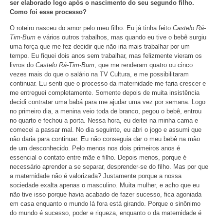
ser elaborado logo após o nascimento do seu segundo filho.
Como foi esse processo?
O roteiro nasceu do amor pelo meu filho. Eu já tinha feito
Castelo Rá-
Tim-Bum
e vários outros trabalhos, mas quando eu tive o bebê surgiu
uma força que me fez decidir que não iria mais trabalhar por um
tempo. Eu fiquei dois anos sem trabalhar, mas felizmente vieram os
livros do
Castelo Rá-Tim-Bum
, que me renderam quatro ou cinco
vezes mais do que o salário na TV Cultura, e me possibilitaram
continuar
. Eu senti que o processo da maternidade me faria crescer e
me entreguei completamente. Somente depois de muita insistência
decidi contratar uma babá para me ajudar uma vez por semana. Logo
no primeiro dia, a menina veio toda de branco, pegou o bebê, entrou
no quarto e fechou a porta. Nessa hora, eu deitei na minha cama e
comecei a passar mal. No dia seguinte, eu abri o jogo e assumi que
não daria para continuar. Eu não conseguia dar o meu bebê na mão
de um desconhecido. Pelo menos nos dois primeiros anos é
essencial o contato entre mãe e filho. Depois menos, porque é
necessário aprender a se separar, desprender-se do filho. Mas por que
a maternidade não é valorizada? Justamente porque a nossa
sociedade exalta apenas o masculino. Muita mulher, e acho que eu
não tive isso porque havia acabado de fazer sucesso, fica agoniada
em casa enquanto o mundo lá fora está girando. Porque o sinônimo
do mundo é sucesso, poder e riqueza, enquanto o da maternidade é