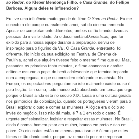
ao Redor
, do Kleber Mendonça Filho, e
Casa Grande
, do Fellipe
Barbosa. Algum deles te influenciou?
Eu tive uma influência muito grande do filme
O Som ao Redor
. Eu me
conecto a ele porque eu realmente amei, saí do cinema tremendo.
Apesar de completamente diferentes, ambos estão tirando diversas
pessoas da invisibilidade. Já o documentário
Domésticas,
que
foi
exibido para a nossa equipe durante a preparação, serviu de
inspiração para o figurino da Val. O
Casa Grande,
entretanto
,
foi
diferente. No início da sua exibição no Festival de Cinema de
Paulínia, achei que alguém tivesse feito o mesmo filme que eu. Mas,
passados os primeiros trinta minutos, o filme abandona o caráter
crítico e assume o papel do herói adolescente que termina trepando
com a empregada, o que eu considero retrógrado e machista. Na
Europa, os espectadores perguntam se isto realmente existe ou se é
pura ficção. Em suma, todo mundo está abordando um tema que urge
porque o Brasil ainda está no século XIX. Essa é uma cultura gerada
nos primórdios da colonização, quando os portugueses vieram para o
Brasil explorar o ouro e comer as mulheres. A lógica era o ócio ao
invés do negócio. Isso não dá mais, é 7 a 1 em todo o canto. É
urgente profissionalizar, legislar e respeitar essas mulheres. No Brasil,
ainda é normal homem pisar em mulher, branco em preto e rico em
pobre. Os cineastas estão no cinema para isso e é ótimo que estes
filmes estão dando certo, porque faz o mundo pensar e repensar