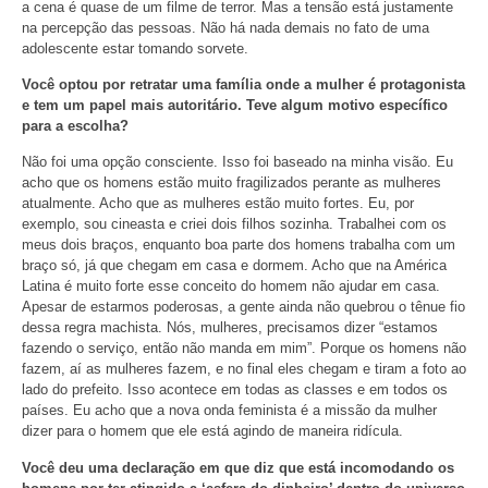
a cena é quase de um filme de terror. Mas a tensão está justamente
na percepção das pessoas. Não há nada demais no fato de uma
adolescente estar tomando sorvete.
Você optou por retratar uma família onde a mulher é protagonista
e tem um papel mais autoritário. Teve algum motivo específico
para a escolha?
Não foi uma opção consciente. Isso foi baseado na minha visão. Eu
acho que os homens estão muito fragilizados perante as mulheres
atualmente. Acho que as mulheres estão muito fortes. Eu, por
exemplo, sou cineasta e criei dois filhos sozinha. Trabalhei com os
meus dois braços, enquanto boa parte dos homens trabalha com um
braço só, já que chegam em casa e dormem. Acho que na América
Latina é muito forte esse conceito do homem não ajudar em casa.
Apesar de estarmos poderosas, a gente ainda não quebrou o tênue fio
dessa regra machista. Nós, mulheres, precisamos dizer “estamos
fazendo o serviço, então não manda em mim”. Porque os homens não
fazem, aí as mulheres fazem, e no final eles chegam e tiram a foto ao
lado do prefeito. Isso acontece em todas as classes e em todos os
países. Eu acho que a nova onda feminista é a missão da mulher
dizer para o homem que ele está agindo de maneira ridícula.
Você deu uma declaração em que diz que está incomodando os