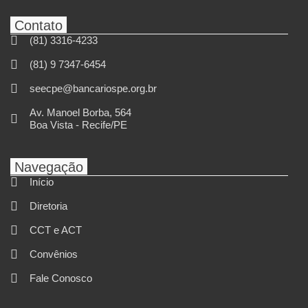
Contato
(81) 3316-4233
(81) 9 7347-6454
seecpe@bancariospe.org.br
Av. Manoel Borba, 564
Boa Vista - Recife/PE
Navegação
Início
Diretoria
CCT e ACT
Convênios
Fale Conosco