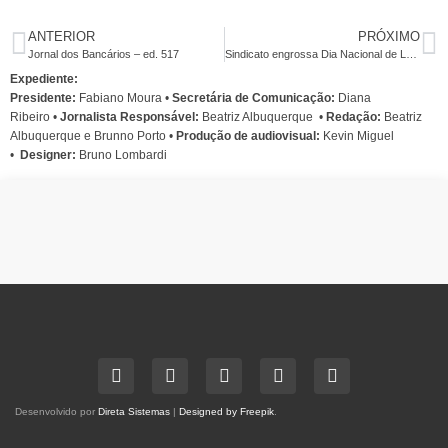
ANTERIOR
PRÓXIMO
Jornal dos Bancários – ed. 517
Sindicato engrossa Dia Nacional de Luta das categorias em campanha salarial
Expediente:
Presidente:
Fabiano Moura •
Secretária de Comunicação:
Diana
Ribeiro
•
Jornalista Responsável:
Beatriz Albuquerque
•
Redação:
Beatriz
Albuquerque e Brunno Porto •
Produção de audiovisual:
Kevin Miguel
•
Designer:
Bruno Lombardi
Desenvolvido por
Direta Sistemas
|
Designed by Freepik
.