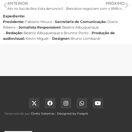
ANTERIOR
PRÓXIMO
Ato no Itaú da Boa Vista denuncia fechamento de agências
Bancários negociam com o BNB nesta segunda; BB e Caixa não marcam reunião
Expediente:
Presidente:
Fabiano Moura •
Secretária de Comunicação:
Diana
Ribeiro
•
Jornalista Responsável:
Beatriz Albuquerque
•
Redação:
Beatriz Albuquerque e Brunno Porto •
Produção de
audiovisual:
Kevin Miguel •
Designer:
Bruno Lombardi
Desenvolvido por
Direta Sistemas
|
Designed by Freepik
.