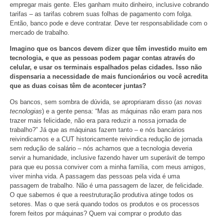
empregar mais gente. Eles ganham muito dinheiro, inclusive cobrando
tarifas – as tarifas cobrem suas folhas de pagamento com folga.
Então, banco pode e deve contratar. Deve ter responsabilidade com o
mercado de trabalho.
Imagino que os bancos devem dizer que têm investido muito em
tecnologia, e que as pessoas podem pagar contas através do
celular, e usar os terminais espalhados pelas cidades. Isso não
dispensaria a necessidade de mais funcionários ou você acredita
que as duas coisas têm de acontecer juntas?
Os bancos, sem sombra de dúvida, se apropriaram disso (
as novas
tecnologias
) e a gente pensa: “Mas as máquinas não eram para nos
trazer mais felicidade, não era para reduzir a nossa jornada de
trabalho?” Já que as máquinas fazem tanto – e nós bancários
reivindicamos e a CUT historicamente reivindica redução de jornada
sem redução de salário – nós achamos que a tecnologia deveria
servir a humanidade, inclusive fazendo haver um superávit de tempo
para que eu possa conviver com a minha família, com meus amigos,
viver minha vida. A passagem das pessoas pela vida é uma
passagem de trabalho. Não é uma passagem de lazer, de felicidade.
O que sabemos é que a reestruturação produtiva atinge todos os
setores. Mas o que será quando todos os produtos e os processos
forem feitos por máquinas? Quem vai comprar o produto das