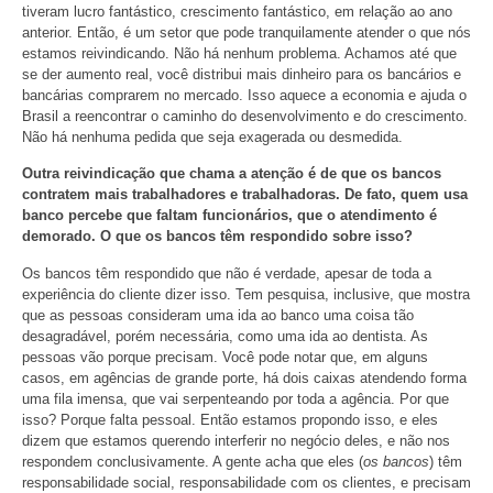
tiveram lucro fantástico, crescimento fantástico, em relação ao ano
anterior. Então, é um setor que pode tranquilamente atender o que nós
estamos reivindicando. Não há nenhum problema. Achamos até que
se der aumento real, você distribui mais dinheiro para os bancários e
bancárias comprarem no mercado. Isso aquece a economia e ajuda o
Brasil a reencontrar o caminho do desenvolvimento e do crescimento.
Não há nenhuma pedida que seja exagerada ou desmedida.
Outra reivindicação que chama a atenção é de que os bancos
contratem mais trabalhadores e trabalhadoras. De fato, quem usa
banco percebe que faltam funcionários, que o atendimento é
demorado. O que os bancos têm respondido sobre isso?
Os bancos têm respondido que não é verdade, apesar de toda a
experiência do cliente dizer isso. Tem pesquisa, inclusive, que mostra
que as pessoas consideram uma ida ao banco uma coisa tão
desagradável, porém necessária, como uma ida ao dentista. As
pessoas vão porque precisam. Você pode notar que, em alguns
casos, em agências de grande porte, há dois caixas atendendo forma
uma fila imensa, que vai serpenteando por toda a agência. Por que
isso? Porque falta pessoal. Então estamos propondo isso, e eles
dizem que estamos querendo interferir no negócio deles, e não nos
respondem conclusivamente. A gente acha que eles (
os bancos
) têm
responsabilidade social, responsabilidade com os clientes, e precisam