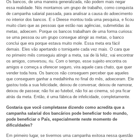
Os bancos, de uma maneira generalizada, não podem mais negar
essa realidade. Nós montamos um grupo de trabalho, como conquista
de campanha salarial passada, para analisar a causa do adoecimento
no interior dos bancos. E o Dieese montou toda uma pesquisa, e ficou
muito claro que as pessoas que estão nas agências, submetidas às
metas, adoecem. Porque os bancos trabalham de uma forma curiosa:
se uma pessoa ou um grupo consegue atingir as metas, o banco
conclui que era porque estava muito mole. Essa meta era fácil
demais. Eles vão apertando o torniquete cada vez mais. O cara que
no primeiro mês conseguiu atingir a meta, sai de lá feliz, vai encontrar
os amigos, conversou, riu. Com o tempo, esse sujeito encontra os
amigos e começa a oferecer seguro, vira aquele cara chato, que quer
vender toda hora. Os bancos não conseguem perceber que aqueles
que conseguem ganhar a medalhinha no final do mês, adoeceram. Ele
gastou toda a sua felicidade, deixou de conversar, deixou de namorar,
deixou de passear, não foi ao futebol, não foi ao cinema, só pra ficar
atrás da meta. Então, é uma fábrica de infelicidade, completamente.
Gostaria que você completasse dizendo como acredita que a
campanha salarial dos bancários pode beneficiar todo mundo,
pode beneficiar o País, especialmente neste momento de
dificuldades?
Em primeiro lugar, se tivermos uma campanha exitosa nessa questão