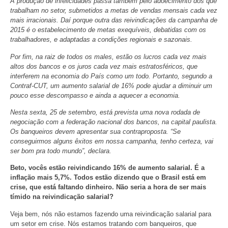
A produção de infelicidades passa também pelo adoecimento dos que
trabalham no setor, submetidos a metas de vendas mensais cada vez
mais irracionais. Daí porque outra das reivindicações da campanha de
2015 é o estabelecimento de metas exequíveis, debatidas com os
trabalhadores, e adaptadas a condições regionais e sazonais.
Por fim, na raiz de todos os males, estão os lucros cada vez mais
altos dos bancos e os juros cada vez mais estratosféricos, que
interferem na economia do País como um todo. Portanto, segundo a
Contraf-CUT, um aumento salarial de 16% pode ajudar a diminuir um
pouco esse descompasso e ainda a aquecer a economia.
Nesta sexta, 25 de setembro, está prevista uma nova rodada de
negociação com a federação nacional dos bancos, na capital paulista.
Os banqueiros devem apresentar sua contraproposta. “Se
conseguirmos alguns êxitos em nossa campanha, tenho certeza, vai
ser bom pra todo mundo”, declara.
Beto, vocês estão reivindicando 16% de aumento salarial. É a
inflação mais 5,7%. Todos estão dizendo que o Brasil está em
crise, que está faltando dinheiro. Não seria a hora de ser mais
tímido na reivindicação salarial?
Veja bem, nós não estamos fazendo uma reivindicação salarial para
um setor em crise. Nós estamos tratando com banqueiros, que