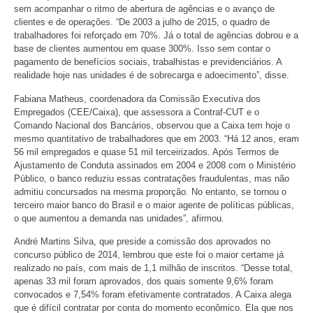
sem acompanhar o ritmo de abertura de agências e o avanço de
clientes e de operações. “De 2003 a julho de 2015, o quadro de
trabalhadores foi reforçado em 70%. Já o total de agências dobrou e a
base de clientes aumentou em quase 300%. Isso sem contar o
pagamento de benefícios sociais, trabalhistas e previdenciários. A
realidade hoje nas unidades é de sobrecarga e adoecimento”, disse.
Fabiana Matheus, coordenadora da Comissão Executiva dos
Empregados (CEE/Caixa), que assessora a Contraf-CUT e o
Comando Nacional dos Bancários, observou que a Caixa tem hoje o
mesmo quantitativo de trabalhadores que em 2003. “Há 12 anos, eram
56 mil empregados e quase 51 mil terceirizados. Após Termos de
Ajustamento de Conduta assinados em 2004 e 2008 com o Ministério
Público, o banco reduziu essas contratações fraudulentas, mas não
admitiu concursados na mesma proporção. No entanto, se tornou o
terceiro maior banco do Brasil e o maior agente de políticas públicas,
o que aumentou a demanda nas unidades”, afirmou.
André Martins Silva, que preside a comissão dos aprovados no
concurso público de 2014, lembrou que este foi o maior certame já
realizado no país, com mais de 1,1 milhão de inscritos. “Desse total,
apenas 33 mil foram aprovados, dos quais somente 9,6% foram
convocados e 7,54% foram efetivamente contratados. A Caixa alega
que é difícil contratar por conta do momento econômico. Ela que nos