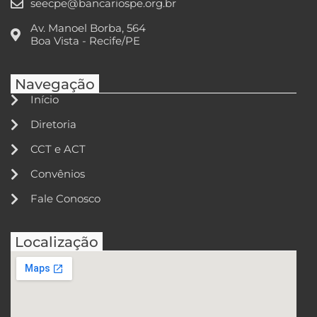
seecpe@bancariospe.org.br
Av. Manoel Borba, 564
Boa Vista - Recife/PE
Navegação
Início
Diretoria
CCT e ACT
Convênios
Fale Conosco
Localização