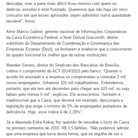
desculpe, mas a parte mais difícil ficou mesmo com quem se
dedicou, estudou e está frustrado. Queremos que não haja um novo
concurso até que esses aprovados sejam admitidos numa quantidade
razoável”, frisou.
Almir Márcio Gabriel, gerente nacional de Informações Corporativas
da Caixa Econômica Federal, e Noel Dorival Giacomitti, diretor
substituto do Departamento de Coordenação e Governança das
Empresas Estatais (Dest), se limitaram a enaltecer que o crescimento
do quadro funcional foi melhor que de outras instituições.
Wandeir Severo, diretor do Sindicato dos Bancários de Brasília,
cobrou o cumprimento do ACT 2014/2015 pelo banco. “Quando o
acordo foi assinado e a empresa se comprometeu a contratar 2 mil
novos empregados, tínhamos 101 mil trabalhadores. Entendemos,
portanto, que ela tem até dezembro para chegar aos 103 mil, ou seja,
faltam pelo menos 5 mil”, explicou. Ele acrescentou: “também é
inadmissível que a Caixa, que deveria ser exemplo, descumpra a
legislação que exige o mínimo de 5% de empregados portadores de
deficiência. Hoje, esse índice é de 1,29%”.
Já a deputada Erika Kokay fez questão de ressaltar o lucro da Caixa
no primeiro semestre de 2015: R$ 3,5 bilhões. “Não podemos admitir
que uma empresa que lucra desta forma, que se orgulha de ser o