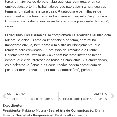
terceiro maior banco do país, abra agências com quatro, cinco
empregados, e tenha trabalhadores que não sabem a hora que vão
terminar o trabalhar e ir para casa. A categoria e os milhares de
concursados que foram aprovados merecem respeito. Sugiro que a
Comissão de Trabalho realize audiência com a presidente da Caixa”,
disse.
O deputado Daniel Almeida se comprometeu a agendar a reunião com
Miriam Belchior. “Diante da importância do tema, será muito
importante ouvi-la, bem como o ministro do Planejamento, que
também será convidado. A Comissão de Trabalho e a Frente
Parlamentar em Defesa da Caixa têm bastante interesse nesse
debate, que é de interesse de todos os brasileiros. Os empregados,
os sindicatos, a Fenae e os concursados podem contar com os
parlamentares nessa luta por mais contratações”, garantiu.
ANTERIOR
PRÓXIMO
Em oito meses, bancos cortam 6 mil empregos
Sindicato participa de Seminário sobre resistência negra
Expediente:
Presidente:
Fabiano Moura •
Secretária de Comunicação:
Diana
Ribeiro
•
Jornalista Responsável:
Beatriz Albuquerque