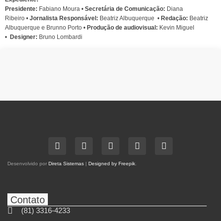
Presidente:
Fabiano Moura •
Secretária de Comunicação:
Diana
Ribeiro
•
Jornalista Responsável:
Beatriz Albuquerque
•
Redação:
Beatriz
Albuquerque e Brunno Porto •
Produção de audiovisual:
Kevin Miguel
•
Designer:
Bruno Lombardi
Desenvolvido por
Direta Sistemas
|
Designed by Freepik
.
Contato
(81) 3316-4233