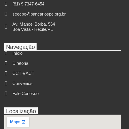
(81) 9 7347-6454
seecpe@bancariospe.org.br
Av. Manoel Borba, 564
Boa Vista - Recife/PE
Navegação
Início
Diretoria
CCT e ACT
Convênios
Fale Conosco
Localização