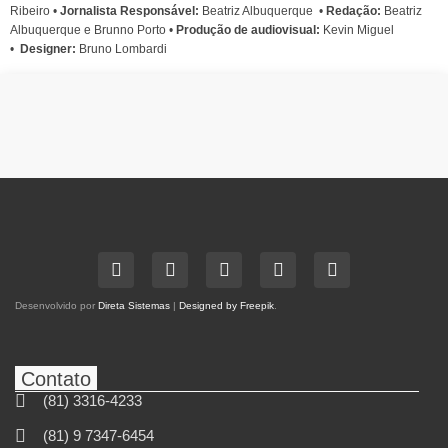
Ribeiro
•
Jornalista Responsável:
Beatriz Albuquerque
•
Redação:
Beatriz
Albuquerque e Brunno Porto •
Produção de audiovisual:
Kevin Miguel
•
Designer:
Bruno Lombardi
Desenvolvido por
Direta Sistemas
|
Designed by Freepik
.
Contato
(81) 3316-4233
(81) 9 7347-6454