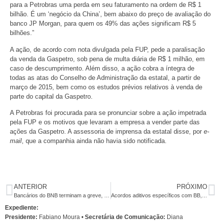
para a Petrobras uma perda em seu faturamento na ordem de R$ 1
bilhão. É um ‘negócio da China’, bem abaixo do preço de avaliação do
banco JP Morgan, para quem os 49% das ações significam R$ 5
bilhões.”
A ação, de acordo com nota divulgada pela FUP, pede a paralisação
da venda da Gaspetro, sob pena de multa diária de R$ 1 milhão, em
caso de descumprimento. Além disso, a ação cobra a íntegra de
todas as atas do Conselho de Administração da estatal, a partir de
março de 2015, bem como os estudos prévios relativos à venda de
parte do capital da Gaspetro.
A Petrobras foi procurada para se pronunciar sobre a ação impetrada
pela FUP e os motivos que levaram a empresa a vender parte das
ações da Gaspetro. A assessoria de imprensa da estatal disse, por
e-
mail
, que a companhia ainda não havia sido notificada.
ANTERIOR
PRÓXIMO
Bancários do BNB terminam a greve, mas agendam encontro estadual para avançar mais
Acordos aditivos específicos com BB, CEF, BNB, HSBC e Itaú também serão assinados na terça-feira (3)
Expediente:
Presidente:
Fabiano Moura •
Secretária de Comunicação:
Diana