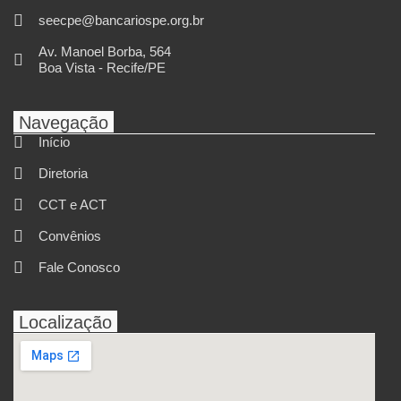
seecpe@bancariospe.org.br
Av. Manoel Borba, 564
Boa Vista - Recife/PE
Navegação
Início
Diretoria
CCT e ACT
Convênios
Fale Conosco
Localização