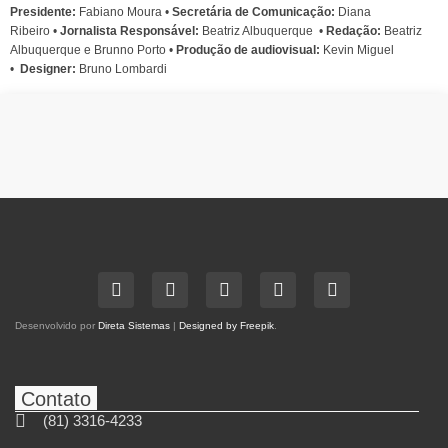
Presidente:
Fabiano Moura •
Secretária de Comunicação:
Diana
Ribeiro
•
Jornalista Responsável:
Beatriz Albuquerque
•
Redação:
Beatriz
Albuquerque e Brunno Porto •
Produção de audiovisual:
Kevin Miguel
•
Designer:
Bruno Lombardi
Desenvolvido por
Direta Sistemas
|
Designed by Freepik
.
Contato
(81) 3316-4233