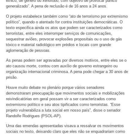
étnico, de gênero ou xenófobo, com objetivo de provocar pânico
generalizado”. A pena de reclusão é de 16 anos a 24 anos.
O projeto estabelece também como “ato de terrorismo por extremismo
político”, quando o atentado for contra instituições democráticas. O
texto especifica ainda os atos que podem ser caracterizados como
terroristas, entre eles interromper serviços de comunicações,
sequestrar aviões, provocar explosões propositais ou o uso de gás
tóxico e material radiológico em prédios e locais com grande
aglomeração de pessoas.
As penas podem ser agravadas por diversos motivos, entre eles se o
ato causou morte, contou com auxílio de governo estrangeiro ou
organização internacional criminosa. A pena pode chegar a 30 anos de
prisão.
Houve muito debate no plenário porque vários senadores
demonstraram preocupação que movimentos sociais e mobilizações
reivindicatórias em geral possam vir a ser caracterizados como
extremismo político e seu atos tipificados como terroristas. “Esse
projeto vulnerabiliza a luta social em nosso país”, disse o senador
Randolfe Rodrigues (PSOL-AP).
Uma das emendas apresentadas visava a ressalvar os movimentos
sociais no texto, deixando claro que eles não se enquadrariam como