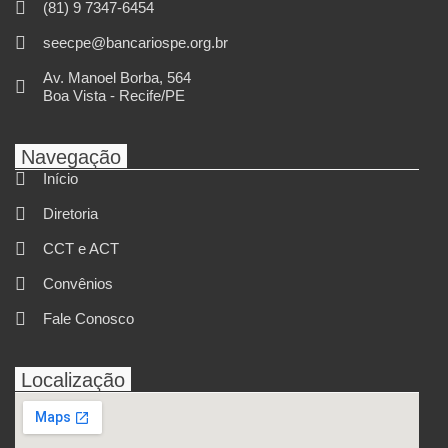
(81) 9 7347-6454
seecpe@bancariospe.org.br
Av. Manoel Borba, 564
Boa Vista - Recife/PE
Navegação
Início
Diretoria
CCT e ACT
Convênios
Fale Conosco
Localização