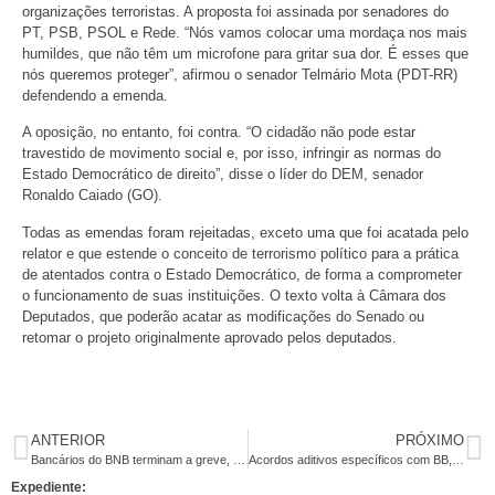
organizações terroristas. A proposta foi assinada por senadores do
PT, PSB, PSOL e Rede. “Nós vamos colocar uma mordaça nos mais
humildes, que não têm um microfone para gritar sua dor. É esses que
nós queremos proteger”, afirmou o senador Telmário Mota (PDT-RR)
defendendo a emenda.
A oposição, no entanto, foi contra. “O cidadão não pode estar
travestido de movimento social e, por isso, infringir as normas do
Estado Democrático de direito”, disse o líder do DEM, senador
Ronaldo Caiado (GO).
Todas as emendas foram rejeitadas, exceto uma que foi acatada pelo
relator e que estende o conceito de terrorismo político para a prática
de atentados contra o Estado Democrático, de forma a comprometer
o funcionamento de suas instituições. O texto volta à Câmara dos
Deputados, que poderão acatar as modificações do Senado ou
retomar o projeto originalmente aprovado pelos deputados.
ANTERIOR
PRÓXIMO
Bancários do BNB terminam a greve, mas agendam encontro estadual para avançar mais
Acordos aditivos específicos com BB, CEF, BNB, HSBC e Itaú também serão assinados na terça-feira (3)
Expediente: