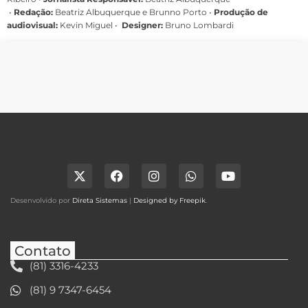
•
Redação:
Beatriz Albuquerque e Brunno Porto •
Produção de
audiovisual:
Kevin Miguel •
Designer:
Bruno Lombardi
Desenvolvido por
Direta Sistemas
|
Designed by Freepik
.
Contato
(81) 3316-4233
(81) 9 7347-6454