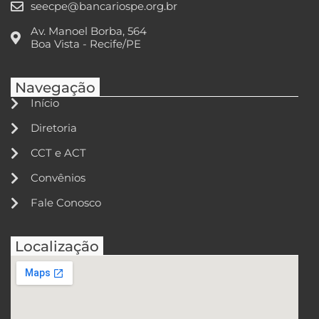
seecpe@bancariospe.org.br
Av. Manoel Borba, 564
Boa Vista - Recife/PE
Navegação
Início
Diretoria
CCT e ACT
Convênios
Fale Conosco
Localização