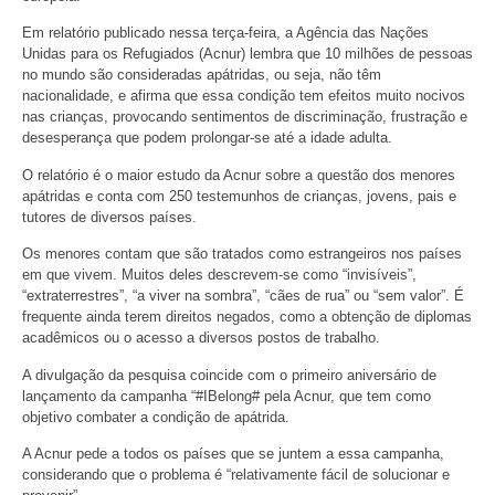
Em relatório publicado nessa terça-feira, a Agência das Nações
Unidas para os Refugiados (Acnur) lembra que 10 milhões de pessoas
no mundo são consideradas apátridas, ou seja, não têm
nacionalidade, e afirma que essa condição tem efeitos muito nocivos
nas crianças, provocando sentimentos de discriminação, frustração e
desesperança que podem prolongar-se até a idade adulta.
O relatório é o maior estudo da Acnur sobre a questão dos menores
apátridas e conta com 250 testemunhos de crianças, jovens, pais e
tutores de diversos países.
Os menores contam que são tratados como estrangeiros nos países
em que vivem. Muitos deles descrevem-se como “invisíveis”,
“extraterrestres”, “a viver na sombra”, “cães de rua” ou “sem valor”. É
frequente ainda terem direitos negados, como a obtenção de diplomas
acadêmicos ou o acesso a diversos postos de trabalho.
A divulgação da pesquisa coincide com o primeiro aniversário de
lançamento da campanha “#IBelong# pela Acnur, que tem como
objetivo combater a condição de apátrida.
A Acnur pede a todos os países que se juntem a essa campanha,
considerando que o problema é “relativamente fácil de solucionar e