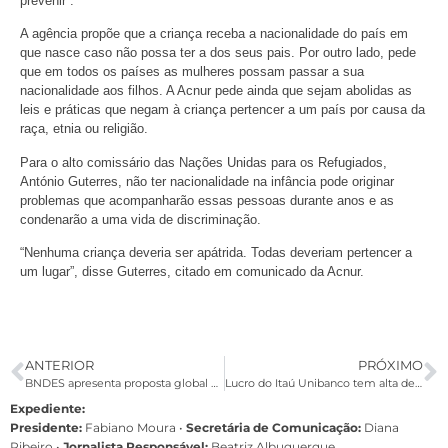
prevenir”.
A agência propõe que a criança receba a nacionalidade do país em
que nasce caso não possa ter a dos seus pais. Por outro lado, pede
que em todos os países as mulheres possam passar a sua
nacionalidade aos filhos. A Acnur pede ainda que sejam abolidas as
leis e práticas que negam à criança pertencer a um país por causa da
raça, etnia ou religião.
Para o alto comissário das Nações Unidas para os Refugiados,
António Guterres, não ter nacionalidade na infância pode originar
problemas que acompanharão essas pessoas durante anos e as
condenarão a uma vida de discriminação.
“Nenhuma criança deveria ser apátrida. Todas deveriam pertencer a
um lugar”, disse Guterres, citado em comunicado da Acnur.
ANTERIOR
PRÓXIMO
BNDES apresenta proposta global com índices da Fenaban e alteração na PLR
Lucro do Itaú Unibanco tem alta de 20,7% no terceiro trimestre de 2015
Expediente:
Presidente:
Fabiano Moura •
Secretária de Comunicação:
Diana
Ribeiro
•
Jornalista Responsável:
Beatriz Albuquerque