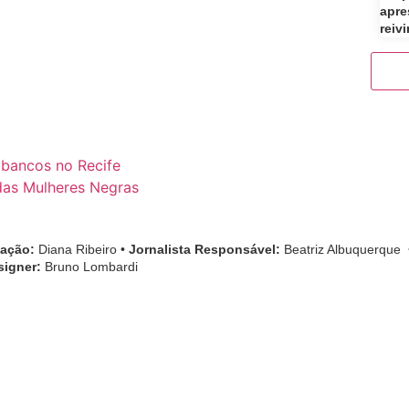
apre
reiv
bancos no Recife
das Mulheres Negras
cação:
Diana Ribeiro
•
Jornalista Responsável:
Beatriz Albuquerque
signer:
Bruno Lombardi