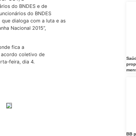
nários do BNDES e de
 funcionários do BNDES
que dialoga com a luta e as
nha Nacional 2015”,
nde fica a
 acordo coletivo de
Saúd
ta-feira, dia 4.
prop
men
BB p