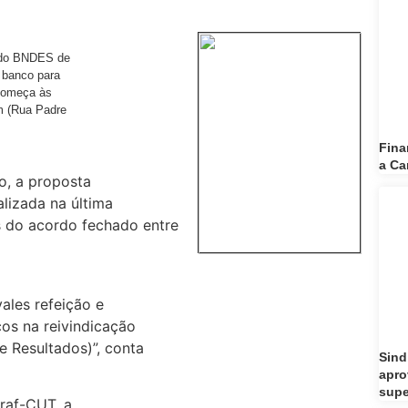
s do BNDES de
 banco para
 começa às
m (Rua Padre
Fina
a Ca
no, a proposta
lizada na última
s do acordo fechado entre
ales refeição e
os na reivindicação
e Resultados)”, conta
Sind
apro
supe
traf-CUT, a