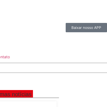
Baixar nosso APP
ntato
imas notícias