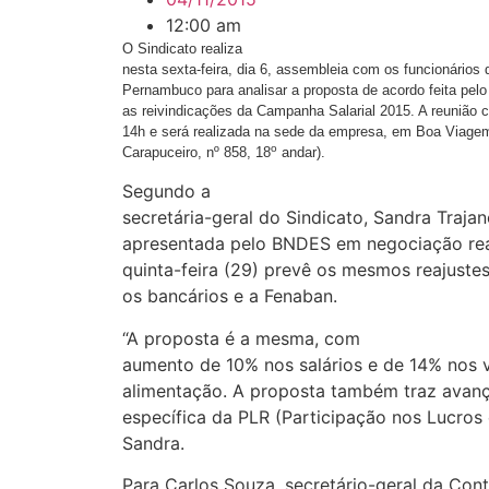
12:00 am
O Sindicato realiza
nesta sexta-feira, dia 6, assembleia com os funcionário
Pernambuco para analisar a proposta de acordo feita pelo
as reivindicações da Campanha Salarial 2015. A reunião
14h e será realizada na sede da empresa, em Boa Viage
o
Carapuceiro, nº 858, 18
andar).
Segundo a
secretária-geral do Sindicato, Sandra Traja
apresentada pelo BNDES em negociação rea
quinta-feira (29) prevê os mesmos reajuste
os bancários e a Fenaban.
“A proposta é a mesma, com
aumento de 10% nos salários e de 14% nos v
alimentação. A proposta também traz avanç
específica da PLR (Participação nos Lucros 
Sandra.
Para Carlos Souza, secretário-geral da Con