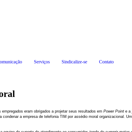
omunicação
Serviços
Sindicalize-se
Contato
oral
s empregados eram obrigados a projetar seus resultados em
Power Point
e a 
condenar a empresa de telefonia TIM por assédio moral organizacional. Uma 
a equipe de suporte de atendimento ao consumidor, tendo de cumprir metas 