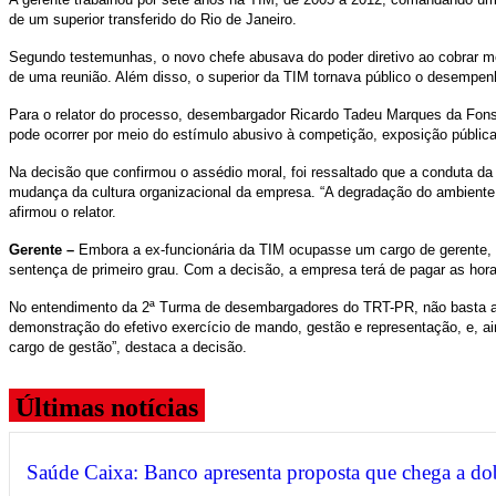
de um superior transferido do Rio de Janeiro.
Segundo testemunhas, o novo chefe abusava do poder diretivo ao cobrar me
de uma reunião. Além disso, o superior da TIM tornava público o desempe
Para o relator do processo, desembargador Ricardo Tadeu Marques da Fonsec
pode ocorrer por meio do estímulo abusivo à competição, exposição públi
Na decisão que confirmou o assédio moral, foi ressaltado que a conduta da
mudança da cultura organizacional da empresa. “A degradação do ambiente 
afirmou o relator.
Gerente –
Embora a ex-funcionária da TIM ocupasse um cargo de gerente, 
sentença de primeiro grau. Com a decisão, a empresa terá de pagar as hora
No entendimento da 2ª Turma de desembargadores do TRT-PR, não basta a 
demonstração do efetivo exercício de mando, gestão e representação, e, a
cargo de gestão”, destaca a decisão.
Últimas notícias
Saúde Caixa: Banco apresenta proposta que chega a do