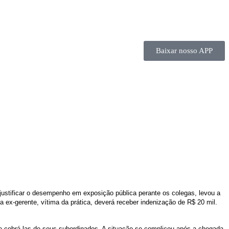
Baixar nosso APP
justificar o desempenho em exposição pública perante os colegas, levou a
ex-gerente, vítima da prática, deverá receber indenização de R$ 20 mil.
e cobrá-las de seus subordinados. A situação se complicou após a chegada