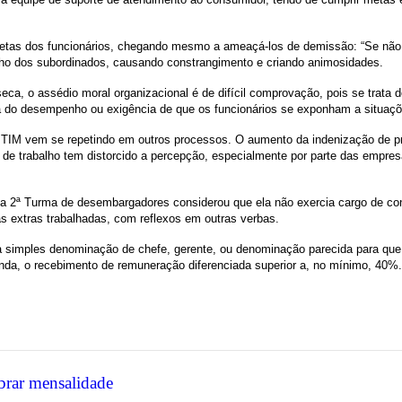
tas dos funcionários, chegando mesmo a ameaçá-los de demissão: “Se não at
nho dos subordinados, causando constrangimento e criando animosidades.
a, o assédio moral organizacional é de difícil comprovação, pois se trata d
ca do desempenho ou exigência de que os funcionários se exponham a situaç
 TIM vem se repetindo em outros processos. O aumento da indenização de pri
de trabalho tem distorcido a percepção, especialmente por parte das empres
a 2ª Turma de desembargadores considerou que ela não exercia cargo de con
s extras trabalhadas, com reflexos em outras verbas.
simples denominação de chefe, gerente, ou denominação parecida para que o
inda, o recebimento de remuneração diferenciada superior a, no mínimo, 40%
brar mensalidade