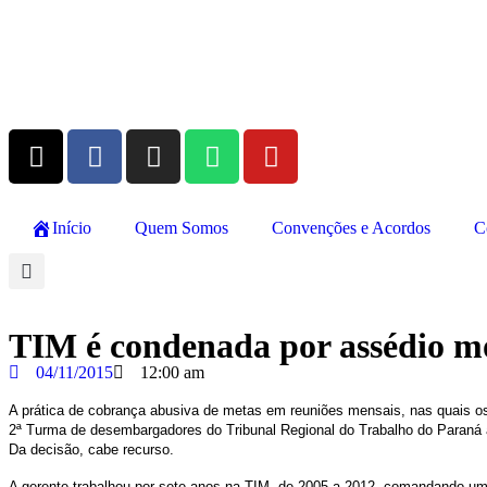
Início
Quem Somos
Convenções e Acordos
C
TIM é condenada por assédio m
04/11/2015
12:00 am
A prática de cobrança abusiva de metas em reuniões mensais, nas quais o
2ª Turma de desembargadores do Tribunal Regional do Trabalho do Paraná a 
Da decisão, cabe recurso.
A gerente trabalhou por sete anos na TIM, de 2005 a 2012, comandando um