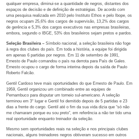
qualquer empresa, diminui-se a quantidade de negros, distantes dos
espaços de decisão e de definição de estratégias. De acordo com
uma pesquisa realizada em 2010 pelo Instituto Ethos e pelo Ibope, os
negros ocupam 25,6% dos cargos de supervisão, 13,2% dos cargos
de gerência e 5,3% dos cargos executivos nas empresas brasileiras,
embora, segundo o IBGE, 53% dos brasileiros sejam pretos e pardos.
Seleção Brasileira –
Símbolo nacional, a seleção brasileira não foge
à regra dos clubes do país. Em toda a história, a equipe foi dirigida
em apenas 6 partidas por negros. Em 11 de setembro de 1991,
Ernesto de Paulo comandou o país na derrota para País de Gales.
Ernesto ocupou o cargo de forma interina depois da saída de Paulo
Roberto Falcão.
Gentil Cardoso teve mais oportunidades do que Ernesto de Paulo. Em
1959, Gentil organizou um combinado entre as equipes de
Pernambuco para disputar um torneio sul-americano. A seleção
terminou em 3° lugar e Gentil foi demitido depois de 5 partidas e 23
dias a frente do cargo. Gentil até o fim da sua vida dizia que “só não
me chamaram porque eu sou preto”, em referência a não ter tido uma
real oportunidade enquanto treinador da seleção.
Mesmo sem oportunidades reais na seleção e nos principais clubes
nacionais, alguns treinadores negros obtiveram sucesso em outros