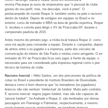
revista
Placar
que já ouviu de empresários que “o pessoal do clube
gostou do seu perfil, mas, me desculpe, você é preto”. O
pentacampeão do mundo Roque Jr. também sentiu na pele o racismo
dentro do futebol. Depois de estágios em equipes no Brasil e no
exterior, curso de treinador e MBA na área de gestão esportiva, Roque
Jr. recebeu o convite para dirigir o XV de Piracicaba-SP, durante o
campeonato paulista de 2015.
Antes mesmo do primeiro jogo, a mídia local tratava Roque Jr. como
uma má opção para comandar a equipe. Durante a campanha, depois
de atritos entre o ex-jogador e a imprensa, parte dos veículos de
comunicação do interior de São Paulo o rotulou como arrogante. O ex-
treinador do XV de Piracicaba ficou seis jogos à frente da equipe, o
necessário para ser considerado pela imprensa regional como o pior
técnico da história do clube.
Racismo Inercial –
Hélio Santos, um dos precursores da política de
cotas no Brasil e presidente do Instituto Brasileiro de Diversidade,
destaca como é bom observar que “os treinadores (ex-jogadores)
brancos não são nenhum ‘intelectual’ do futebol. Muito pelo contrário.
É racismo inercial: negros jogam futebol, mas não são capazes de
‘pensar futebol’”. Se Andrade e Roque Jr. são lembrados por ótimas
passagens em Flamengo e Palmeiras, respectivamente, e mesmo
assim tiveram poucas oportunidades, ex-jogadores brancos,