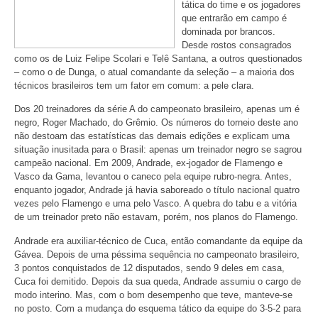
tática do time e os jogadores
que entrarão em campo é
dominada por brancos.
Desde rostos consagrados
como os de Luiz Felipe Scolari e Telê Santana, a outros questionados
– como o de Dunga, o atual comandante da seleção – a maioria dos
técnicos brasileiros tem um fator em comum: a pele clara.
Dos 20 treinadores da série A do campeonato brasileiro, apenas um é
negro, Roger Machado, do Grêmio. Os números do torneio deste ano
não destoam das estatísticas das demais edições e explicam uma
situação inusitada para o Brasil: apenas um treinador negro se sagrou
campeão nacional. Em 2009, Andrade, ex-jogador de Flamengo e
Vasco da Gama, levantou o caneco pela equipe rubro-negra. Antes,
enquanto jogador, Andrade já havia saboreado o título nacional quatro
vezes pelo Flamengo e uma pelo Vasco. A quebra do tabu e a vitória
de um treinador preto não estavam, porém, nos planos do Flamengo.
Andrade era auxiliar-técnico de Cuca, então comandante da equipe da
Gávea. Depois de uma péssima sequência no campeonato brasileiro,
3 pontos conquistados de 12 disputados, sendo 9 deles em casa,
Cuca foi demitido. Depois da sua queda, Andrade assumiu o cargo de
modo interino. Mas, com o bom desempenho que teve, manteve-se
no posto. Com a mudança do esquema tático da equipe do 3-5-2 para