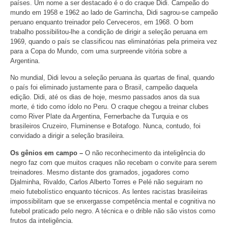
países. Um nome a ser destacado é o do craque Didi. Campeão do
mundo em 1958 e 1962 ao lado de Garrincha, Didi sagrou-se campeão
peruano enquanto treinador pelo Cerveceros, em 1968. O bom
trabalho possibilitou-lhe a condição de dirigir a seleção peruana em
1969, quando o país se classificou nas eliminatórias pela primeira vez
para a Copa do Mundo, com uma surpreende vitória sobre a
Argentina.
No mundial, Didi levou a seleção peruana às quartas de final, quando
o país foi eliminado justamente para o Brasil, campeão daquela
edição. Didi, até os dias de hoje, mesmo passados anos da sua
morte, é tido como ídolo no Peru. O craque chegou a treinar clubes
como River Plate da Argentina, Fernerbache da Turquia e os
brasileiros Cruzeiro, Fluminense e Botafogo. Nunca, contudo, foi
convidado a dirigir a seleção brasileira.
Os gênios em campo –
O não reconhecimento da inteligência do
negro faz com que muitos craques não recebam o convite para serem
treinadores. Mesmo distante dos gramados, jogadores como
Djalminha, Rivaldo, Carlos Alberto Torres e Pelé não seguiram no
meio futebolístico enquanto técnicos. As lentes racistas brasileiras
impossibilitam que se enxergasse competência mental e cognitiva no
futebol praticado pelo negro. A técnica e o drible não são vistos como
frutos da inteligência.