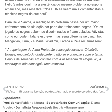
Hélio Santos confirma a existência do mesmo problema no esporte
americano, mas ressalva. “Nos EUA se veem mais comentaristas e
técnicos negros do que aqui”.
Para Hélio Santos, a resolução do problema passa por um maior
enfrentamento da situação por parte dos treinadores negros. “Os ex-
jogadores negros sabem-se discriminados e ficam calados. Ativistas,
como eu, podem falar e escrever, mas seria diferente se Jairzinho,
Mengálvio, Lima, Zé Maria, Wladimir, Careca e Pelé reclamassem”.
* A reportagem do Alma Preta não conseguiu localizar Cristóvão
Borges, enquanto Andrade preferiu não se pronunciar sobre o tema.
Depois de semanas em contato com a assessoria de Roque Jr., a
reportagem não conseguiu uma resposta.
ANTERIOR
PRÓXIMO
PLR sem IR garante isenção ou descontos menores
Assinado o acordo coletivo dos funcionários do BNB
Expediente:
Presidente:
Fabiano Moura •
Secretária de Comunicação:
Diana
Ribeiro
•
Jornalista Responsável:
Beatriz Albuquerque