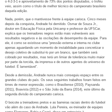
o 4-2-3-1 e aproveitamento de 73% dos pontos disputados, o troféu
veio, assim como o título de melhor técnico do campeonato brasileiro
daquela edição.
Nada, porém, que o mantivesse frente à equipe carioca. Cinco meses
depois da conquista, Andrade foi demitido. Osmar de Souza Jr.,
doutor em Educação Física pela Unicamp e professor da UFSCar,
explica que os treinadores negros estão mais vulneráveis aos
resultados negativos e às oscilações de desempenho da equipe. Para
ele, é como se existisse uma “pressão externa e interna no clube
apenas aguardando um momento de instabilidade para concretizar o
desejo coletivo de substituí-lo por um branco, que também será
cobrado por resultados, mas terá um limiar de tolerância muito maior
por parte da torcida, da imprensa e de outros agentes do universo do
futebol. É lamentável”.
Desde a demissão, Andrade nunca mais conseguiu espaço entre os
grandes clubes do país. Os seus seguintes trabalhos foram feitos em
times de menor expressão, como o Brasiliense (2010), Paysandu
(2011), Boavista (2012) e o São João da Barra (2014), este último da
segunda divisão do campeonato carioca.
O boicote a treinadores pretos e as barreiras raciais dentro do futebol
vão além do caso de Andrade. Lula Pereira, ex-treinador de equipes
como Flamengo, Bahia e Ceará, disse em entrevista à