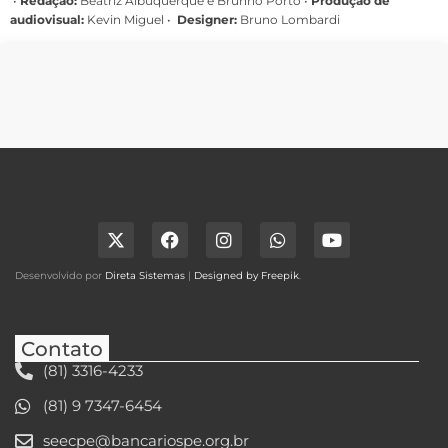
•
Redação:
Beatriz Albuquerque e Brunno Porto •
Produção de
audiovisual:
Kevin Miguel •
Designer:
Bruno Lombardi
Desenvolvido por
Direta Sistemas
|
Designed by Freepik
.
Contato
(81) 3316-4233
(81) 9 7347-6454
seecpe@bancariospe.org.br