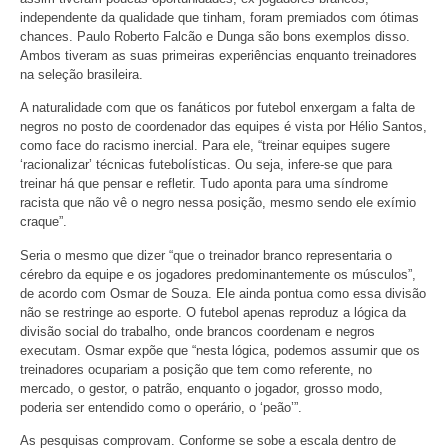
independente da qualidade que tinham, foram premiados com ótimas
chances. Paulo Roberto Falcão e Dunga são bons exemplos disso.
Ambos tiveram as suas primeiras experiências enquanto treinadores
na seleção brasileira.
A naturalidade com que os fanáticos por futebol enxergam a falta de
negros no posto de coordenador das equipes é vista por Hélio Santos,
como face do racismo inercial. Para ele, “treinar equipes sugere
‘racionalizar’ técnicas futebolísticas. Ou seja, infere-se que para
treinar há que pensar e refletir. Tudo aponta para uma síndrome
racista que não vê o negro nessa posição, mesmo sendo ele exímio
craque”.
Seria o mesmo que dizer “que o treinador branco representaria o
cérebro da equipe e os jogadores predominantemente os músculos”,
de acordo com Osmar de Souza. Ele ainda pontua como essa divisão
não se restringe ao esporte. O futebol apenas reproduz a lógica da
divisão social do trabalho, onde brancos coordenam e negros
executam. Osmar expõe que “nesta lógica, podemos assumir que os
treinadores ocupariam a posição que tem como referente, no
mercado, o gestor, o patrão, enquanto o jogador, grosso modo,
poderia ser entendido como o operário, o ‘peão’”.
As pesquisas comprovam. Conforme se sobe a escala dentro de