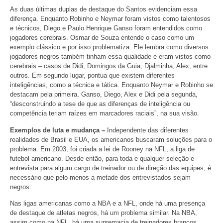
As duas últimas duplas de destaque do Santos evidenciam essa
diferença. Enquanto Robinho e Neymar foram vistos como talentosos
e técnicos, Diego e Paulo Henrique Ganso foram entendidos como
jogadores cerebrais. Osmar de Souza entende o caso como um
exemplo clássico e por isso problematiza. Ele lembra como diversos
jogadores negros também tinham essa qualidade e eram vistos como
cerebrais – casos de Didi, Domingos da Guia, Djalminha, Alex, entre
outros. Em segundo lugar, pontua que existem diferentes
inteligências, como a técnica e tática. Enquanto Neymar e Robinho se
destacam pela primeira, Ganso, Diego, Alex e Didi pela segunda,
“desconstruindo a tese de que as diferenças de inteligência ou
competência teriam raízes em marcadores raciais”, na sua visão.
Exemplos de luta e mudança –
Independente das diferentes
realidades de Brasil e EUA, os americanos buscaram soluções para o
problema. Em 2003, foi criada a lei de Rooney na NFL, a liga de
futebol americano. Desde então, para toda e qualquer seleção e
entrevista para algum cargo de treinador ou de direção das equipes, é
necessário que pelo menos a metade dos entrevistados sejam
negros.
Nas ligas americanas como a NBA e a NFL, onde há uma presença
de destaque de atletas negros, há um problema similar. Na NBA,
assim como na NFL, há uma supremacia de treinadores brancos.