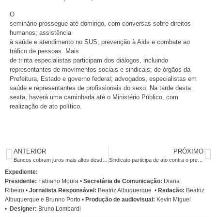
O
seminário prossegue até domingo, com conversas sobre direitos
humanos; assistência
à saúde e atendimento no SUS; prevenção à Aids e combate ao
tráfico de pessoas. Mais
de trinta especialistas participam dos diálogos, incluindo
representantes de movimentos sociais e sindicais; de órgãos da
Prefeitura, Estado e governo federal; advogados, especialistas em
saúde e representantes de profissionais do sexo. Na tarde desta
sexta, haverá uma caminhada até o Ministério Público, com
realização de ato político.
ANTERIOR
PRÓXIMO
Bancos cobram juros mais altos desde 2009
Sindicato participa de ato contra o presidente da Câmara
Expediente:
Presidente:
Fabiano Moura •
Secretária de Comunicação:
Diana
Ribeiro
•
Jornalista Responsável:
Beatriz Albuquerque
•
Redação:
Beatriz
Albuquerque e Brunno Porto •
Produção de audiovisual:
Kevin Miguel
•
Designer:
Bruno Lombardi