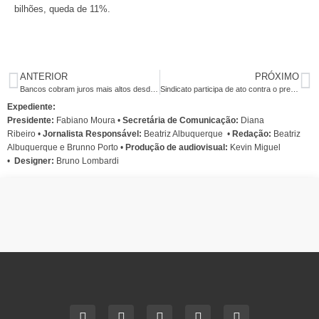
bilhões, queda de 11%.
ANTERIOR
PRÓXIMO
Bancos cobram juros mais altos desde 2009
Sindicato participa de ato contra o presidente da Câmara
Expediente:
Presidente:
Fabiano Moura •
Secretária de Comunicação:
Diana
Ribeiro
•
Jornalista Responsável:
Beatriz Albuquerque
•
Redação:
Beatriz
Albuquerque e Brunno Porto •
Produção de audiovisual:
Kevin Miguel
•
Designer:
Bruno Lombardi