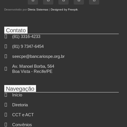
Desenvolvido por
Direta Sistemas
|
Designed by Freepik
.
Contato
(81) 3316-4233
(81) 9 7347-6454
seecpe@bancariospe.org.br
Av. Manoel Borba, 564
Boa Vista - Recife/PE
Navegação
Início
Diretoria
CCT e ACT
Convênios