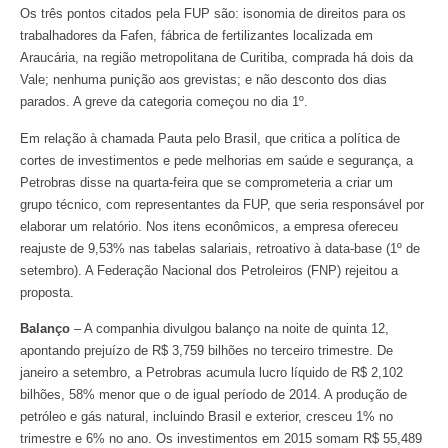
Os três pontos citados pela FUP são: isonomia de direitos para os
trabalhadores da Fafen, fábrica de fertilizantes localizada em
Araucária, na região metropolitana de Curitiba, comprada há dois da
Vale; nenhuma punição aos grevistas; e não desconto dos dias
parados. A greve da categoria começou no dia 1º.
Em relação à chamada Pauta pelo Brasil, que critica a política de
cortes de investimentos e pede melhorias em saúde e segurança, a
Petrobras disse na quarta-feira que se comprometeria a criar um
grupo técnico, com representantes da FUP, que seria responsável por
elaborar um relatório. Nos itens econômicos, a empresa ofereceu
reajuste de 9,53% nas tabelas salariais, retroativo à data-base (1º de
setembro). A Federação Nacional dos Petroleiros (FNP) rejeitou a
proposta.
Balanço
– A companhia divulgou balanço na noite de quinta 12,
apontando prejuízo de R$ 3,759 bilhões no terceiro trimestre. De
janeiro a setembro, a Petrobras acumula lucro líquido de R$ 2,102
bilhões, 58% menor que o de igual período de 2014. A produção de
petróleo e gás natural, incluindo Brasil e exterior, cresceu 1% no
trimestre e 6% no ano. Os investimentos em 2015 somam R$ 55,489