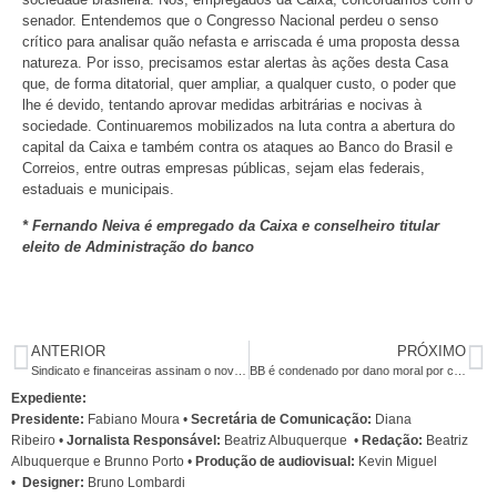
senador. Entendemos que o Congresso Nacional perdeu o senso
crítico para analisar quão nefasta e arriscada é uma proposta dessa
natureza. Por isso, precisamos estar alertas às ações desta Casa
que, de forma ditatorial, quer ampliar, a qualquer custo, o poder que
lhe é devido, tentando aprovar medidas arbitrárias e nocivas à
sociedade. Continuaremos mobilizados na luta contra a abertura do
capital da Caixa e também contra os ataques ao Banco do Brasil e
Correios, entre outras empresas públicas, sejam elas federais,
estaduais e municipais.
* Fernando Neiva é empregado da Caixa e conselheiro titular
eleito de Administração do banco
ANTERIOR
PRÓXIMO
Sindicato e financeiras assinam o novo acordo coletivo dos financiários
BB é condenado por dano moral por constranger bancária
Expediente:
Presidente:
Fabiano Moura •
Secretária de Comunicação:
Diana
Ribeiro
•
Jornalista Responsável:
Beatriz Albuquerque
•
Redação:
Beatriz
Albuquerque e Brunno Porto •
Produção de audiovisual:
Kevin Miguel
•
Designer:
Bruno Lombardi