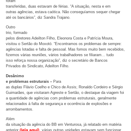
foram
transferidas, duas estavam de férias. “A situação, nesta e em
outras agências, estava caótica. Não conseguíamos sequer chegar
até os bancários”, diz Sandra Trajano.
Outro
trio, formado
pelos diretores Adeilton Filho, Eleonora Costa e Patrícia Moura,
visitou o Sertão do Moxotó. “Encontramos os problemas de sempre:
agências lotadas e falta de pessoal. Mas fomos muito bem recebidos,
fizemos várias reuniões, vários trabalhadores se filiaram… tudo
isso reforça nossa organização”, diz o secretário de Bancos
Privados do Sindicato, Adeilton Filho.
Desânimo
e problemas estruturais –
Para
as duplas Flávio Coelho e Chico de Assis; Ronaldo Cordeiro e Sérgio
Guimarães, que visitaram Agreste e Sertão, o destaque da viagem foi
a quantidade de agências com problemas estruturais, geralmente
relacionados à falta de segurança e ocorrência de explosões e
arrombamentos.
Além
da situação da agência do BB em Venturosa, já relatado em matéria
(leia aqui)
anterior
, várias outras unidades estavam sem funcionar