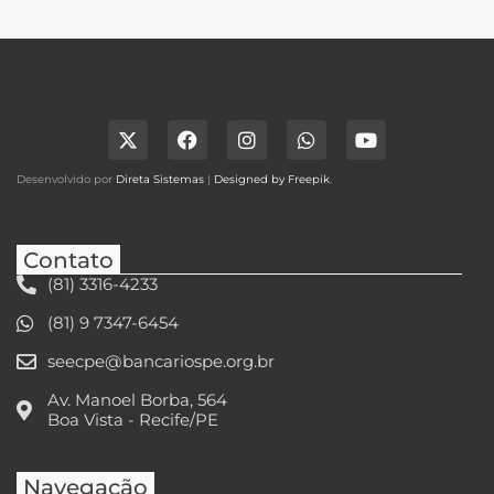
Desenvolvido por
Direta Sistemas
|
Designed by Freepik
.
Contato
(81) 3316-4233
(81) 9 7347-6454
seecpe@bancariospe.org.br
Av. Manoel Borba, 564
Boa Vista - Recife/PE
Navegação