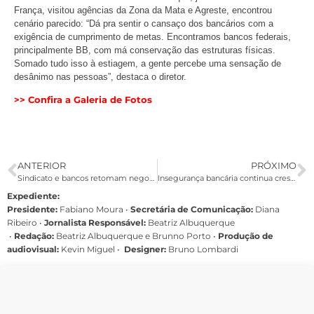
França, visitou agências da Zona da Mata e Agreste, encontrou
cenário parecido: “Dá pra sentir o cansaço dos bancários com a
exigência de cumprimento de metas. Encontramos bancos federais,
principalmente BB, com má conservação das estruturas físicas.
Somado tudo isso à estiagem, a gente percebe uma sensação de
desânimo nas pessoas”, destaca o diretor.
>> Confira a Galeria de Fotos
ANTERIOR
PRÓXIMO
Sindicato e bancos retomam negociações sobre segurança bancária
Insegurança bancária continua crescendo: nesta segunda (07), foram dois assaltos em um dia
Expediente:
Presidente:
Fabiano Moura •
Secretária de Comunicação:
Diana
Ribeiro
•
Jornalista Responsável:
Beatriz Albuquerque
•
Redação:
Beatriz Albuquerque e Brunno Porto •
Produção de
audiovisual:
Kevin Miguel •
Designer:
Bruno Lombardi