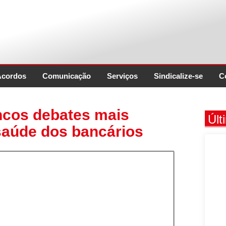
Acordos
Comunicação
Serviços
Sindicalize-se
C
ncos debates mais
Últ
saúde dos bancários