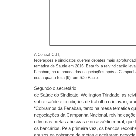
A Contraf-CUT,
federações e sindicatos querem debates mais aprofunda
temática de Saúde em 2016. Esta foi a reivindicação leva
Fenaban, na retomada das negociações após a Campanha
nesta quarta-feira (9), em São Paulo.
Segundo o secretário
de Saúde do Sindicato, Wellington Trindade, as rei
sobre saúde e condições de trabalho não avançara
“Cobramos da Fenaban, tanto na mesa temática qu
negociações da Campanha Nacional, reivindicaçõe
o fim das metas abusivas e do assédio moral, que 
os bancários. Pela primeira vez, os bancos recon
abusos na cobrança de metas e aceitaram negoci