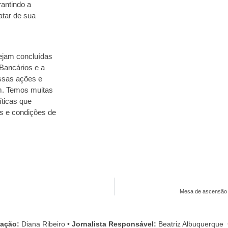
rantindo a
atar de sua
tejam concluídas
Bancários e a
ossas ações e
m. Temos muitas
íticas que
s e condições de
Mesa de ascensão 
cação:
Diana Ribeiro
•
Jornalista Responsável:
Beatriz Albuquerque