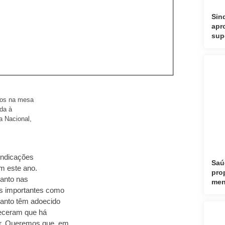
Sin
apr
sup
dos na mesa
da à
 Nacional,
vindicações
Saú
m este ano.
pro
anto nas
men
s importantes como
tanto têm adoecido
heceram que há
ar. Queremos que, em