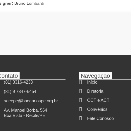
signer:
Bruno Lombardi
Contato
Navegação
(81) 3316-4233
Início
Diretoria
(81) 9 7347-6454
CCT e ACT
seecpe@bancariospe.org.br
Convênios
Av. Manoel Borba, 564
Boa Vista - Recife/PE
Fale Conosco