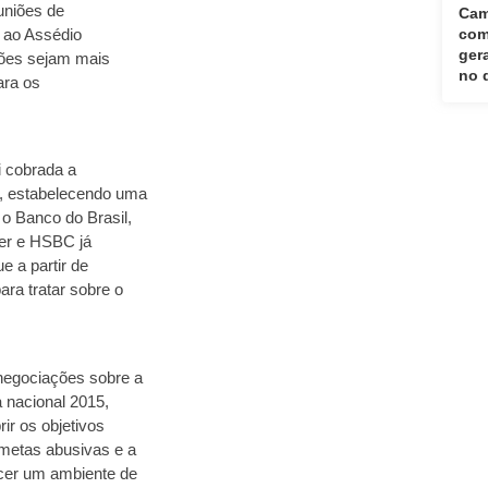
uniões de
Cam
com
 ao Assédio
ger
iões sejam mais
no 
ara os
i cobrada a
, estabelecendo uma
o Banco do Brasil,
er e HSBC já
e a partir de
ra tratar sobre o
negociações sobre a
 nacional 2015,
ir os objetivos
 metas abusivas e a
ecer um ambiente de