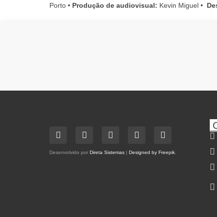
Porto •
Produção de audiovisual:
Kevin Miguel •
De
Desenvolvido por
Direta Sistemas
|
Designed by Freepik
.