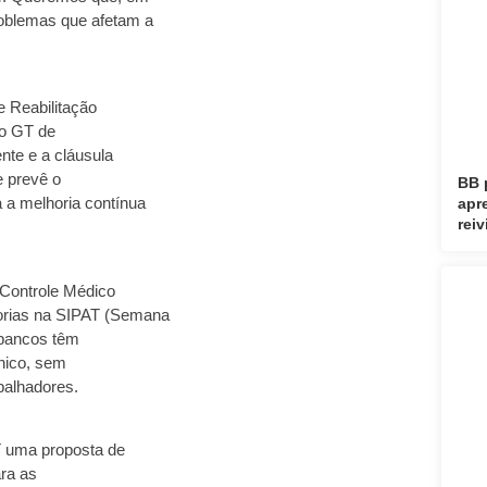
roblemas que afetam a
e Reabilitação
 o GT de
nte e a cláusula
 prevê o
BB 
 a melhoria contínua
apr
rei
Controle Médico
orias na SIPAT (Semana
 bancos têm
ônico, sem
balhadores.
T uma proposta de
ara as