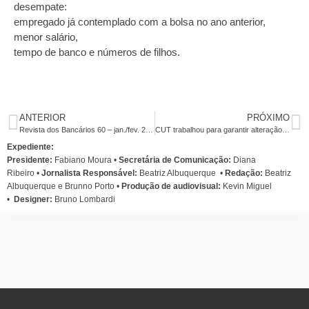
desempate:
empregado já contemplado com a bolsa no ano anterior,
menor salário,
tempo de banco e números de filhos.
ANTERIOR
PRÓXIMO
Revista dos Bancários 60 – jan./fev. 2016
CUT trabalhou para garantir alteração no Estatuto da Pessoa com Deficiência
Expediente:
Presidente:
Fabiano Moura •
Secretária de Comunicação:
Diana
Ribeiro
•
Jornalista Responsável:
Beatriz Albuquerque
•
Redação:
Beatriz
Albuquerque e Brunno Porto •
Produção de audiovisual:
Kevin Miguel
•
Designer:
Bruno Lombardi