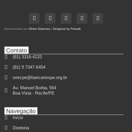
Desenvolvido por
Direta Sistemas
|
Designed by Freepik
.
Contato
(81) 3316-4233
(81) 9 7347-6454
seecpe@bancariospe.org.br
Av. Manoel Borba, 564
Boa Vista - Recife/PE
Navegação
Início
Diretoria