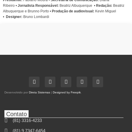
Presidente:
Fabiano Moura •
Secretária de Comunicação:
Diana
Ribeiro
•
Jornalista Responsável:
Beatriz Albuquerque
•
Redação:
Beatriz
Albuquerque e Brunno Porto •
Produção de audiovisual:
Kevin Miguel
•
Designer:
Bruno Lombardi
Desenvolvido por
Direta Sistemas
|
Designed by Freepik
.
Contato
(81) 3316-4233
(81) 9 7347-6454