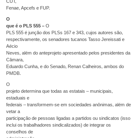
CUT,
Fenae, Apcefs e FUP.
O
que é o PLS 555 –
O
PLS 555 é junção dos PLSs 167 e 343, cujos autores são,
respectivamente, os senadores tucanos Tasso Jereissati e
Aécio
Neves, além do anteprojeto apresentado pelos presidentes da
Câmara,
Eduardo Cunha, e do Senado, Renan Calheiros, ambos do
PMDB.
O
projeto determina que todas as estatais – municipais,
estaduais e
federais – transformem-se em sociedades anônimas, além de
vetar a
participação de pessoas ligadas a partidos ou sindicatos (isso
inclui os trabalhadores sindicalizados) de integrar os
conselhos de