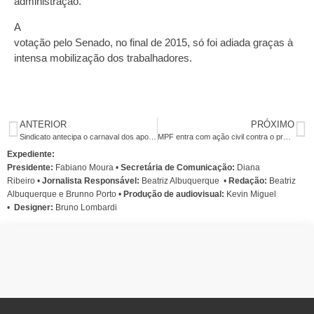
administração.
A
votação pelo Senado, no final de 2015, só foi adiada graças à
intensa mobilização dos trabalhadores.
ANTERIOR
PRÓXIMO
Sindicato antecipa o carnaval dos aposentados em café da manhã especial nesta quarta
MPF entra com ação civil contra o programa Cidade Alerta
Expediente:
Presidente:
Fabiano Moura •
Secretária de Comunicação:
Diana
Ribeiro
•
Jornalista Responsável:
Beatriz Albuquerque
•
Redação:
Beatriz
Albuquerque e Brunno Porto •
Produção de audiovisual:
Kevin Miguel
•
Designer:
Bruno Lombardi