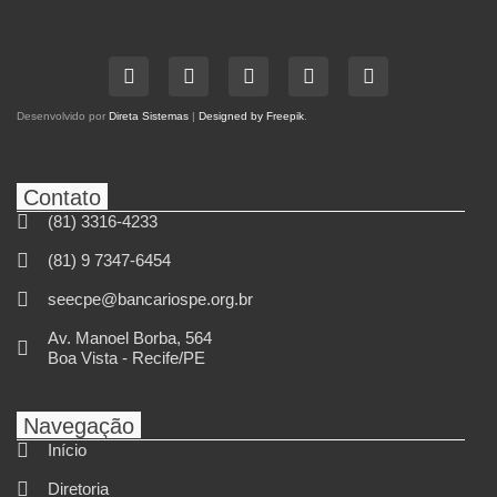
Desenvolvido por
Direta Sistemas
|
Designed by Freepik
.
Contato
(81) 3316-4233
(81) 9 7347-6454
seecpe@bancariospe.org.br
Av. Manoel Borba, 564
Boa Vista - Recife/PE
Navegação
Início
Diretoria