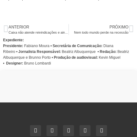
ANTERIOR
PRÓXIMO
Caixa não atende reivindicações e ainda abre pacote de maldades na primeira negociação do ano
Nem todo mundo perde na recessão
Expediente:
Presidente:
Fabiano Moura •
Secretária de Comunicação:
Diana
Ribeiro
•
Jornalista Responsável:
Beatriz Albuquerque
•
Redação:
Beatriz
Albuquerque e Brunno Porto •
Produção de audiovisual:
Kevin Miguel
•
Designer:
Bruno Lombardi