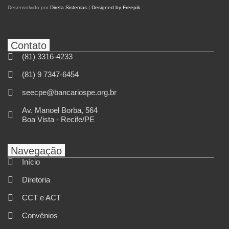
Desenvolvido por
Direta Sistemas
|
Designed by Freepik
.
Contato
(81) 3316-4233
(81) 9 7347-6454
seecpe@bancariospe.org.br
Av. Manoel Borba, 564
Boa Vista - Recife/PE
Navegação
Início
Diretoria
CCT e ACT
Convênios