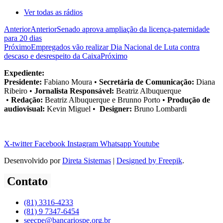
Ver todas as rádios
Anterior
Anterior
Senado aprova ampliação da licença-paternidade
para 20 dias
Próximo
Empregados vão realizar Dia Nacional de Luta contra
descaso e desrespeito da Caixa
Próximo
Expediente:
Presidente:
Fabiano Moura •
Secretária de Comunicação:
Diana
Ribeiro
•
Jornalista Responsável:
Beatriz Albuquerque
•
Redação:
Beatriz Albuquerque e Brunno Porto •
Produção de
audiovisual:
Kevin Miguel •
Designer:
Bruno Lombardi
X-twitter
Facebook
Instagram
Whatsapp
Youtube
Desenvolvido por
Direta Sistemas
|
Designed by Freepik
.
Contato
(81) 3316-4233
(81) 9 7347-6454
seecpe@bancariospe.org.br