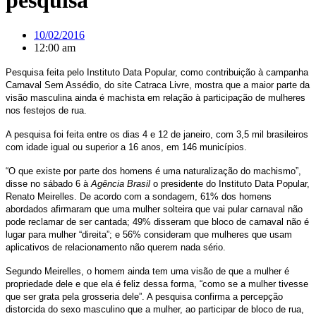
pesquisa
10/02/2016
12:00 am
Pesquisa feita pelo Instituto Data Popular, como contribuição à campanha
Carnaval Sem Assédio, do site Catraca Livre, mostra que a maior parte da
visão masculina ainda é machista em relação à participação de mulheres
nos festejos de rua.
A pesquisa foi feita entre os dias 4 e 12 de janeiro, com 3,5 mil brasileiros
com idade igual ou superior a 16 anos, em 146 municípios.
“O que existe por parte dos homens é uma naturalização do machismo”,
disse no sábado 6 à
Agência Brasil
o presidente do Instituto Data Popular,
Renato Meirelles. De acordo com a sondagem, 61% dos homens
abordados afirmaram que uma mulher solteira que vai pular carnaval não
pode reclamar de ser cantada; 49% disseram que bloco de carnaval não é
lugar para mulher “direita”; e 56% consideram que mulheres que usam
aplicativos de relacionamento não querem nada sério.
Segundo Meirelles, o homem ainda tem uma visão de que a mulher é
propriedade dele e que ela é feliz dessa forma, “como se a mulher tivesse
que ser grata pela grosseria dele”. A pesquisa confirma a percepção
distorcida do sexo masculino que a mulher, ao participar de bloco de rua,