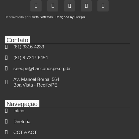
Desenvolvido por
Direta Sistemas
|
Designed by Freepik
.
Contato
(81) 3316-4233
(81) 9 7347-6454
seecpe@bancariospe.org.br
Av. Manoel Borba, 564
Boa Vista - Recife/PE
Navegação
Início
Diretoria
CCT e ACT