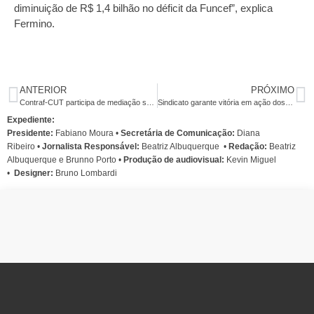
diminuição de R$ 1,4 bilhão no déficit da Funcef”, explica
Fermino.
ANTERIOR
PRÓXIMO
Contraf-CUT participa de mediação sobre falhas no sistema de marcação de ponto na Caixa
Sindicato garante vitória em ação dos ex-funcionários do Basa no estado
Expediente:
Presidente:
Fabiano Moura •
Secretária de Comunicação:
Diana
Ribeiro
•
Jornalista Responsável:
Beatriz Albuquerque
•
Redação:
Beatriz
Albuquerque e Brunno Porto •
Produção de audiovisual:
Kevin Miguel
•
Designer:
Bruno Lombardi