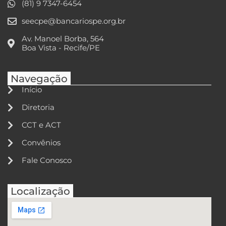
(81) 9 7347-6454
seecpe@bancariospe.org.br
Av. Manoel Borba, 564
Boa Vista - Recife/PE
Navegação
Início
Diretoria
CCT e ACT
Convênios
Fale Conosco
Localização