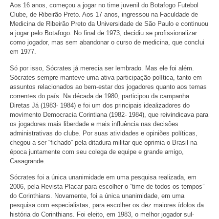
Aos 16 anos, começou a jogar no time juvenil do Botafogo Futebol
Clube, de Ribeirão Preto. Aos 17 anos, ingressou na Faculdade de
Medicina de Ribeirão Preto da Universidade de São Paulo e continuou
a jogar pelo Botafogo. No final de 1973, decidiu se profissionalizar
como jogador, mas sem abandonar o curso de medicina, que conclui
em 1977.
Só por isso, Sócrates já merecia ser lembrado. Mas ele foi além.
Sócrates sempre manteve uma ativa participação política, tanto em
assuntos relacionados ao bem-estar dos jogadores quanto aos temas
correntes do país. Na década de 1980, participou da campanha
Diretas Já (1983- 1984) e foi um dos principais idealizadores do
movimento Democracia Corintiana (1982- 1984), que reivindicava para
os jogadores mais liberdade e mais influência nas decisões
administrativas do clube. Por suas atividades e opiniões políticas,
chegou a ser “fichado” pela ditadura militar que oprimia o Brasil na
época juntamente com seu colega de equipe e grande amigo,
Casagrande.
Sócrates foi a única unanimidade em uma pesquisa realizada, em
2006, pela Revista Placar para escolher o “time de todos os tempos”
do Corinthians. Novamente, foi a única unanimidade, em uma
pesquisa com especialistas, para escolher os dez maiores ídolos da
história do Corinthians. Foi eleito, em 1983, o melhor jogador sul-