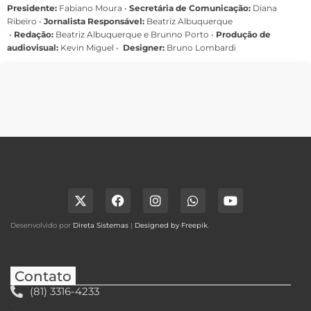
Presidente:
Fabiano Moura •
Secretária de Comunicação:
Diana
Ribeiro
•
Jornalista Responsável:
Beatriz Albuquerque
•
Redação:
Beatriz Albuquerque e Brunno Porto •
Produção de
audiovisual:
Kevin Miguel •
Designer:
Bruno Lombardi
Desenvolvido por
Direta Sistemas
|
Designed by Freepik
.
Contato
(81) 3316-4233