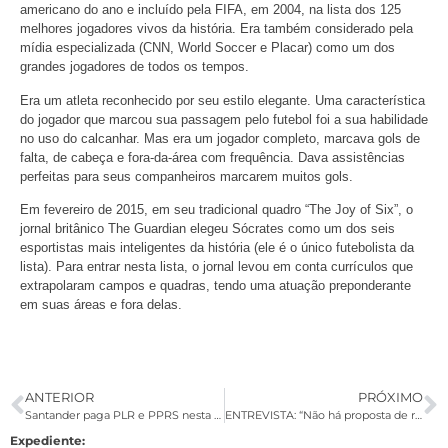
americano do ano e incluído pela FIFA, em 2004, na lista dos 125
melhores jogadores vivos da história. Era também considerado pela
mídia especializada (CNN, World Soccer e Placar) como um dos
grandes jogadores de todos os tempos.
Era um atleta reconhecido por seu estilo elegante. Uma característica
do jogador que marcou sua passagem pelo futebol foi a sua habilidade
no uso do calcanhar. Mas era um jogador completo, marcava gols de
falta, de cabeça e fora-da-área com frequência. Dava assistências
perfeitas para seus companheiros marcarem muitos gols.
Em fevereiro de 2015, em seu tradicional quadro “The Joy of Six”, o
jornal britânico The Guardian elegeu Sócrates como um dos seis
esportistas mais inteligentes da história (ele é o único futebolista da
lista). Para entrar nesta lista, o jornal levou em conta currículos que
extrapolaram campos e quadras, tendo uma atuação preponderante
em suas áreas e fora delas.
ANTERIOR
PRÓXIMO
Santander paga PLR e PPRS nesta sexta; confira os valores
ENTREVISTA: “Não há proposta de reforma da previdência”, diz Carlos Gabas
Expediente: