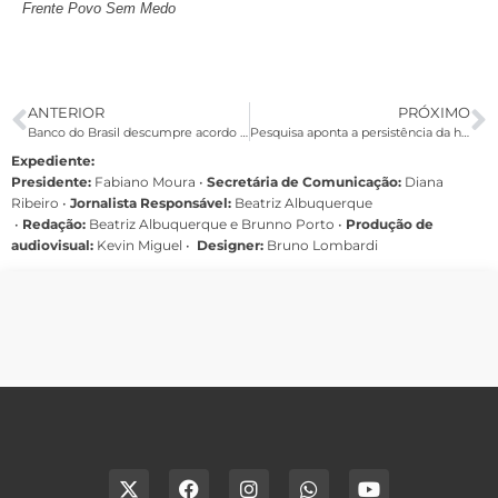
Frente Povo Sem Medo
ANTERIOR
PRÓXIMO
Banco do Brasil descumpre acordo em mesa e prejudica caixas
Pesquisa aponta a persistência da homofobia no ambiente escolar
Expediente:
Presidente:
Fabiano Moura •
Secretária de Comunicação:
Diana
Ribeiro
•
Jornalista Responsável:
Beatriz Albuquerque
•
Redação:
Beatriz Albuquerque e Brunno Porto •
Produção de
audiovisual:
Kevin Miguel •
Designer:
Bruno Lombardi