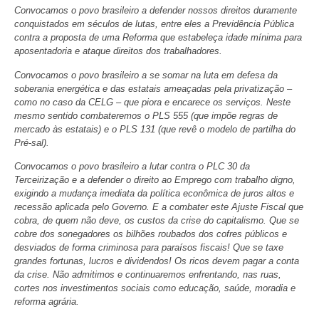
Convocamos o povo brasileiro a defender nossos direitos duramente
conquistados em séculos de lutas, entre eles a Previdência Pública
contra a proposta de uma Reforma que estabeleça idade mínima para
aposentadoria e ataque direitos dos trabalhadores.
Convocamos o povo brasileiro a se somar na luta em defesa da
soberania energética e das estatais ameaçadas pela privatização –
como no caso da CELG – que piora e encarece os serviços. Neste
mesmo sentido combateremos o PLS 555 (que impõe regras de
mercado às estatais) e o PLS 131 (que revê o modelo de partilha do
Pré-sal).
Convocamos o povo brasileiro a lutar contra o PLC 30 da
Terceirização e a defender o direito ao Emprego com trabalho digno,
exigindo a mudança imediata da política econômica de juros altos e
recessão aplicada pelo Governo. E a combater este Ajuste Fiscal que
cobra, de quem não deve, os custos da crise do capitalismo. Que se
cobre dos sonegadores os bilhões roubados dos cofres públicos e
desviados de forma criminosa para paraísos fiscais! Que se taxe
grandes fortunas, lucros e dividendos! Os ricos devem pagar a conta
da crise. Não admitimos e continuaremos enfrentando, nas ruas,
cortes nos investimentos sociais como educação, saúde, moradia e
reforma agrária.