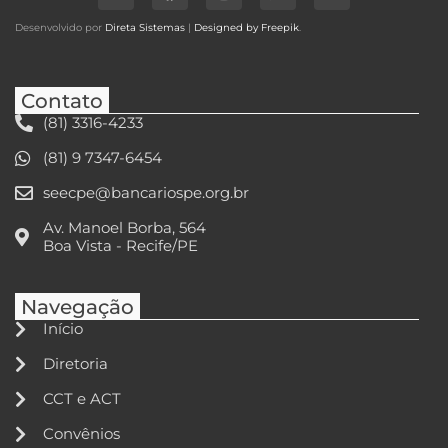
Desenvolvido por
Direta Sistemas
|
Designed by Freepik
.
Contato
(81) 3316-4233
(81) 9 7347-6454
seecpe@bancariospe.org.br
Av. Manoel Borba, 564
Boa Vista - Recife/PE
Navegação
Início
Diretoria
CCT e ACT
Convênios