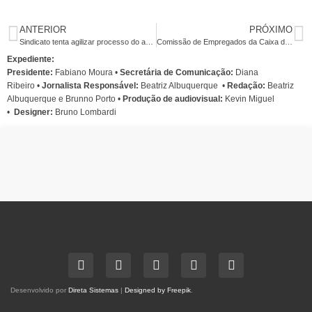
ANTERIOR
PRÓXIMO
Sindicato tenta agilizar processo do anuênio do BB
Comissão de Empregados da Caixa decide nesta terça (15) estratégias para enfrentar reestruturação
Expediente:
Presidente:
Fabiano Moura •
Secretária de Comunicação:
Diana
Ribeiro
•
Jornalista Responsável:
Beatriz Albuquerque
•
Redação:
Beatriz
Albuquerque e Brunno Porto •
Produção de audiovisual:
Kevin Miguel
•
Designer:
Bruno Lombardi
Desenvolvido por
Direta Sistemas
|
Designed by Freepik
.