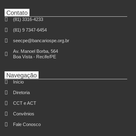
Contato
(81) 3316-4233
(81) 9 7347-6454
seecpe@bancariospe.org.br
Av. Manoel Borba, 564
Boa Vista - Recife/PE
Navegação
Início
Diretoria
CCT e ACT
Convênios
Fale Conosco