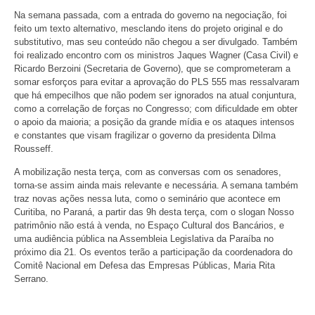
Na semana passada, com a entrada do governo na negociação, foi
feito um texto alternativo, mesclando itens do projeto original e do
substitutivo, mas seu conteúdo não chegou a ser divulgado. Também
foi realizado encontro com os ministros Jaques Wagner (Casa Civil) e
Ricardo Berzoini (Secretaria de Governo), que se comprometeram a
somar esforços para evitar a aprovação do PLS 555 mas ressalvaram
que há empecilhos que não podem ser ignorados na atual conjuntura,
como a correlação de forças no Congresso; com dificuldade em obter
o apoio da maioria; a posição da grande mídia e os ataques intensos
e constantes que visam fragilizar o governo da presidenta Dilma
Rousseff.
A mobilização nesta terça, com as conversas com os senadores,
torna-se assim ainda mais relevante e necessária. A semana também
traz novas ações nessa luta, como o seminário que acontece em
Curitiba, no Paraná, a partir das 9h desta terça, com o slogan Nosso
patrimônio não está à venda, no Espaço Cultural dos Bancários, e
uma audiência pública na Assembleia Legislativa da Paraíba no
próximo dia 21. Os eventos terão a participação da coordenadora do
Comitê Nacional em Defesa das Empresas Públicas, Maria Rita
Serrano.