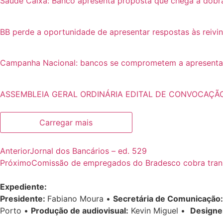
Saúde Caixa: Banco apresenta proposta que chega a dobr
BB perde a oportunidade de apresentar respostas às reivi
Campanha Nacional: bancos se comprometem a apresentar p
ASSEMBLEIA GERAL ORDINÁRIA EDITAL DE CONVOCAÇÃ
Carregar mais
Anterior
Jornal dos Bancários – ed. 529
Próximo
Comissão de empregados do Bradesco cobra tran
Expediente:
Presidente:
Fabiano Moura •
Secretária de Comunicação:
Porto •
Produção de audiovisual:
Kevin Miguel •
Designe