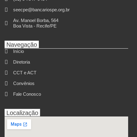
seecpe@bancariospe.org.br
Av. Manoel Borba, 564
Boa Vista - Recife/PE
Navegação
Início
Diretoria
CCT e ACT
Convênios
Fale Conosco
Localização