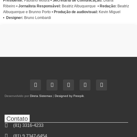
Presidente:
Fabiano Moura •
Secretária de Comunicação:
Diana
Ribeiro
•
Jornalista Responsável:
Beatriz Albuquerque
•
Redação:
Beatriz
Albuquerque e Brunno Porto •
Produção de audiovisual:
Kevin Miguel
•
Designer:
Bruno Lombardi
Desenvolvido por
Direta Sistemas
|
Designed by Freepik
.
Contato
(81) 3316-4233
(81) 9 7347-6454