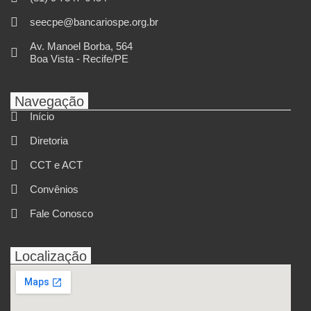
seecpe@bancariospe.org.br
Av. Manoel Borba, 564
Boa Vista - Recife/PE
Navegação
Início
Diretoria
CCT e ACT
Convênios
Fale Conosco
Localização