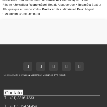
Presidente:
Fabiano Moura •
Secretária de Comunicação:
Diana
Ribeiro
•
Jornalista Responsável:
Beatriz Albuquerque
•
Redação:
Beatriz
Albuquerque e Brunno Porto •
Produção de audiovisual:
Kevin Miguel
•
Designer:
Bruno Lombardi
Desenvolvido por
Direta Sistemas
|
Designed by Freepik
.
Contato
(81) 3316-4233
(81) 9 7347-6454