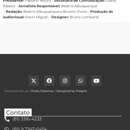
Presidente:
Fabiano Moura •
Secretária de Comunicação:
Diana
Ribeiro
•
Jornalista Responsável:
Beatriz Albuquerque
•
Redação:
Beatriz Albuquerque e Brunno Porto •
Produção de
audiovisual:
Kevin Miguel •
Designer:
Bruno Lombardi
Desenvolvido por
Direta Sistemas
|
Designed by Freepik
.
Contato
(81) 3316-4233
(81) 9 7347-6454