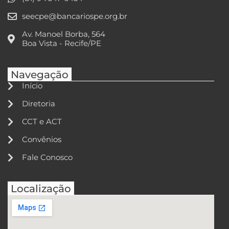
seecpe@bancariospe.org.br
Av. Manoel Borba, 564
Boa Vista - Recife/PE
Navegação
Início
Diretoria
CCT e ACT
Convênios
Fale Conosco
Localização