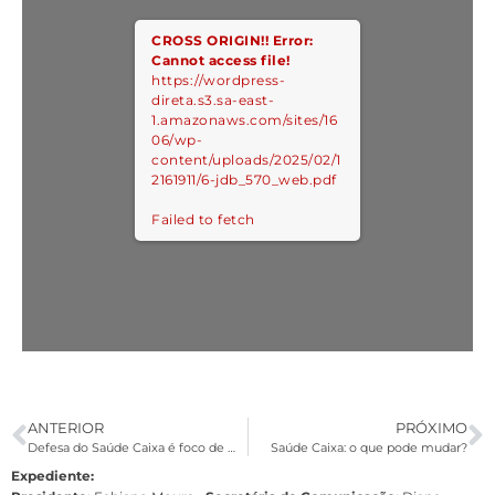
CROSS ORIGIN!!
Error:
Cannot access file!
https://wordpress-
direta.s3.sa-east-
1.amazonaws.com/sites/16
06/wp-
content/uploads/2025/02/1
2161911/6-jdb_570_web.pdf
Failed to fetch
ANTERIOR
PRÓXIMO
Defesa do Saúde Caixa é foco de mesa de negociação
Saúde Caixa: o que pode mudar?
Expediente: